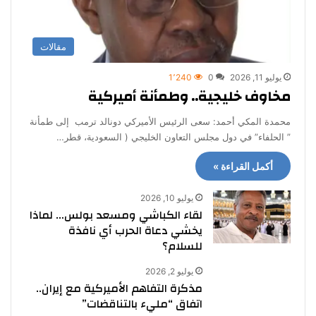
مقالات
يوليو 11, 2026
0
1٬240
مخاوف خليجية.. وطمأنة أميركية
محمدة المكي أحمد: سعى الرئيس الأميركي دونالد ترمب إلى طمأنة
” الحلفاء” في دول مجلس التعاون الخليجي ( السعودية، قطر…
أكمل القراءة »
يوليو 10, 2026
لقاء الكباشي ومسعد بولس… لماذا
يخشي دعاة الحرب أي نافذة
للسلام؟
يوليو 2, 2026
مذكرة التفاهم الأميركية مع إيران..
اتفاق “مليء بالتناقضات”