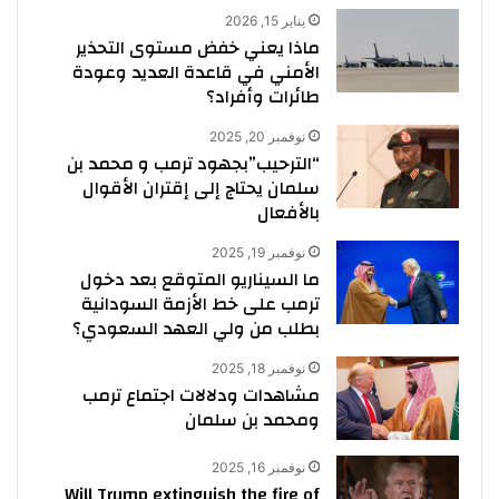
يناير 15, 2026
ماذا يعني خفض مستوى التحذير
الأمني في قاعدة العديد وعودة
طائرات وأفراد؟
نوفمبر 20, 2025
“الترحيب”بجهود ترمب و محمد بن
سلمان يحتاج إلى إقتران الأقوال
بالأفعال
نوفمبر 19, 2025
ما السيناريو المتوقع بعد دخول
ترمب على خط الأزمة السودانية
بطلب من ولي العهد السعودي؟
نوفمبر 18, 2025
مشاهدات ودلالات اجتماع ترمب
ومحمد بن سلمان
نوفمبر 16, 2025
Will Trump extinguish the fire of