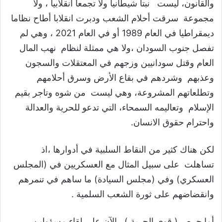
والقانون، ليست نبتا شيطانيا ولا تجمعا انقلابيا ، ولا
مجموعة سرقت أحلام الشعب ودبرت انقلابا أطاح نظاما
ديمقراطيا في العام 1989 أو في العام 2021 ، وهي لم
تفصل جنوب السودان ،ولا هي ممثلة لنظام نهب المال
العام وقتل سودانيين وزجهم في المعتقلات والسجون
وعذبهم وشردهم في بقاع الأرض وسرق أحلامهم
وتطلعاتهم المشروعة، وهي ليست من شوه وتاجر بقيم
الإسلام وتعاليمه السمحاء، التي تدعو للحرية والعدالة
واحترام حقوق الانسان.
لكن هناك كثير من النقاط السلبية في أدوارها ،اذ
تساهلت على سبيل المثال مع العسكريين في (المجلس
العسكري) وفي (مجلس السيادة) ما ساهم في تنمرهم
وانقضاضهم على ثورة الشعب السلمية .
أما حرص ( قوى الحرية ) الآن على لقاء مسؤولين