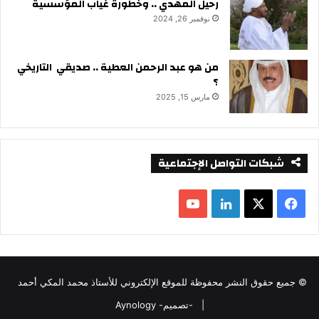
رحيل المهدي .. وخطورة غياب المؤسسية
نوفمبر 26, 2024
من هو عبد الرحمن العطية .. صديقي التاريخي
؟
مارس 15, 2025
شبكات التواصل الإجتماعية
ف
ل
ي
X
ي
Y
س
ن
o
© جميع حقوق النشر محفوظة للموقع الإلكتروني للأستاذ محمد المكي أحمد
ب
ك
u
|
-تصميم- Aynology
و
د
T