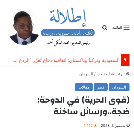
بحث
القائمة
تسوية شعبية أم هبوط ناعم؟
الرئيسية
/
مقالات
/
السودان
السودان
قطر
مقالات
(قوى الحرية) في الدوحة:
ضجة..ورسائل ساخنة
سبتمبر 3, 2023
1٬152