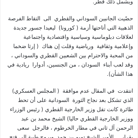
ويشمل ذلك قطر.
حضًيت الجانبين السوداني والقطري الى التقاط الفرصة
الذهبية التي أتاحتها أزمة ( كورونا) ليعيدا جسور جديدة
لعلاقات دبلوماسية وسياسية واقتصادية واجتماعية
وإعلامية وثقافية ورياضية وقلت إن هناك ( إرثا ضخما
من المحبة والاحترام بين الشعبين القطري والسوداني ،
وقد لعب أبناء السودان ، من الجنسين، أدوارا ريادية في
هذا الشأن).
انتقدت في المقال عدم موافقة ( المجلس العسكري)
الذي تشكل بعد نجاح الثورة السودانية على أن تحط
طائرة كانت تقل وزير الخارجية القطري ( رئيس الوزراء
ووزير الخارجية القطري حاليا) الشيخ محمد بن عبد
الرحمن آل ثاني في مطار الخرطوم ، فالرجل سعى
بقرار الأمير الشيخ تميم بن حمد وبروح طيبة إلى فتح