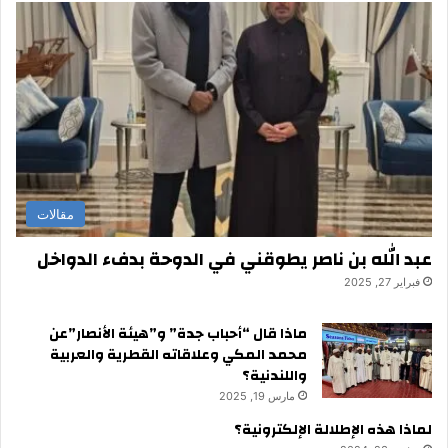
مقالات
عبد الله بن ناصر يطوقني في الدوحة بدفء الدواخل
فبراير 27, 2025
ماذا قال “أحباب جدة” و”هيئة الأنصار”عن
محمد المكي وعلاقاته القطرية والعربية
واللندنية؟
مارس 19, 2025
لماذا هذه الإطلالة الإلكترونية؟