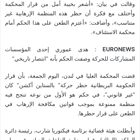
وقالت في ‌بيان: «أشعر بخيبة أمل من قرار ‌المحكمة
وأختلف مع فكرة أن حظر ⁠هذه ⁠المنظمة الإرهابية غير
متناسب»، وأضافت: «أعتزم الطعن على هذا الحكم أمام
محكمة ​الاستئناف».
EURONEWS
: هدى عموري إحدى المؤسسات
المشاركات للحركة وصفت الحكم بأنه “انتصار تاريخي”
قضت المحكمة العليا في لندن، اليوم الجمعة، بأن قرار
الحكومة البريطانية حظر حركة” بالستاين أكشن” كان
“غير قانوني”، في حكم هو الأول من نوعه تنجح فيه
منظمة ممنوعة بموجب قوانين مكافحة الإرهاب في
الطعن على قرار حظرها.
وأبطلت هيئة قضائية برئاسة فيكتوريا شارب، رئيسة دائرة
الملكة (الملك)، قرار وزارة الداخلية الصادر في يوليو