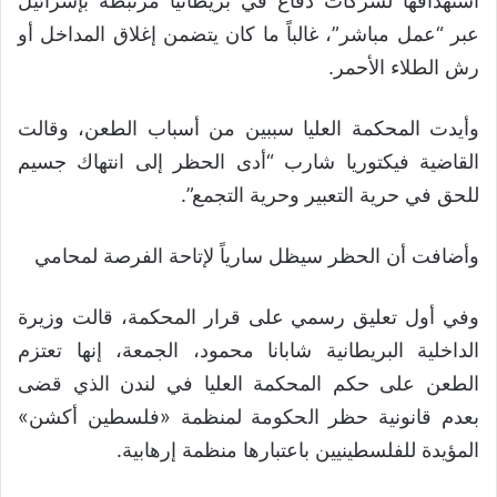
استهدافها لشركات دفاع في بريطانيا مرتبطة بإسرائيل
عبر “عمل مباشر”، غالباً ما كان يتضمن إغلاق المداخل أو
رش الطلاء الأحمر.
وأيدت المحكمة العليا سببين من أسباب الطعن، وقالت
القاضية فيكتوريا شارب “أدى الحظر إلى انتهاك جسيم
للحق في حرية التعبير وحرية التجمع”.
وأضافت أن الحظر سيظل سارياً لإتاحة الفرصة لمحامي
وفي أول تعليق رسمي على قرار المحكمة، قالت ​وزيرة
الداخلية البريطانية شابانا محمود، الجمعة، إنها تعتزم
‌الطعن على ‌حكم المحكمة ​العليا ‌في ⁠لندن ​الذي قضى
⁠بعدم قانونية حظر الحكومة لمنظمة «فلسطين ⁠أكشن»
المؤيدة ‌للفلسطينيين ‌باعتبارها ​منظمة ‌إرهابية.