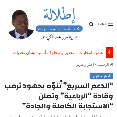
بحث
القائمة
محكمة إماراتية : تأجيل النظر في قضية سودانيين متهمين بـ”الاتجار غير المشروع بعتاد عسكري”
الرئيسية
/
أخبار وتقارير
أخبار وتقارير
“الدعم السريع” تُنوّه بجهود ترمب
وقادة “الرباعية” وتعلن
“الاستجابة الكاملة والجادة”
رأت أن "فلول النظام البائد وقيادات الإخوان المسلمين"