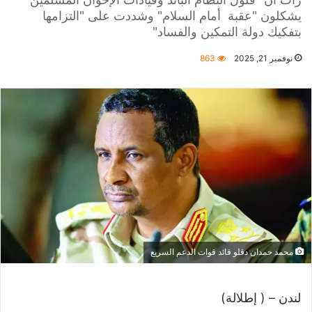
يشكلون "عقبة أمام السلام" وشددت على "التزامها
بتفكيك دولة التمكين والفساد"
نوفمبر 21, 2025
863
محمد حمدان دقلو قائد قوات الدعم السريع
لندن – ( إطلالة)