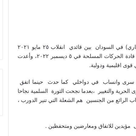
حرصت على متابعة وقائع توقيع (الاتفاق الاطاري) في السودان بين قائدي انقلاب ٢٥ مايو ٢٠٢١
وقوى سياسية ومنظمات مجتمع مدني وبعض قادة الحركات المسلحة في ٥ ديسمبر ٢٠٢٢، وأعدت
قوى اقليمية ودولية.
لذي سرى وانساب في دواخلي كما حدث حينما اتفق
الحرية والتغيير ،بعدما نجحت الثورة السلمية نجاحا
ب الرائع من الجنسين هم الشعلة التي تنير الدورب ،
الى مؤيدين للاتفاق ومعارضين ومتحفظين .