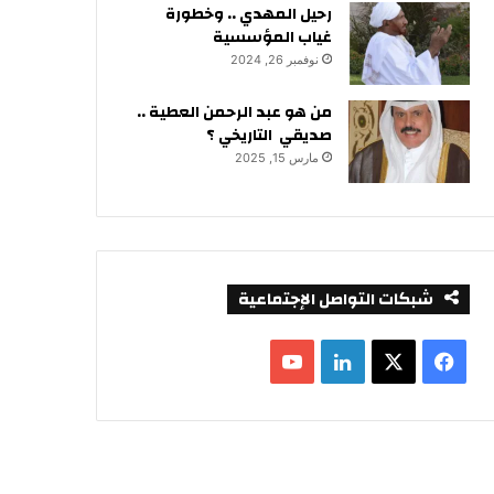
رحيل المهدي .. وخطورة
غياب المؤسسية
نوفمبر 26, 2024
من هو عبد الرحمن العطية ..
صديقي التاريخي ؟
مارس 15, 2025
شبكات التواصل الإجتماعية
ف
ل
ي
X
ي
Y
س
ن
o
ب
ك
u