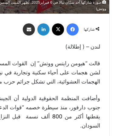
ووتش)
فيسبوك
‫X
لينكدإن
مشاركة عبر البريد
شاركها
لندن – ( إطلالة)
قالت “هيومن رايتس ووتش” إن القوات المس
الهجمات العشوائية، التي تشكل جرائم حرب مف
وأضافت المنظمة الحقوقية الدولية أن الجي
يقطنها أكثر من
800
ألف نسمة قبل النزاع
السودان.