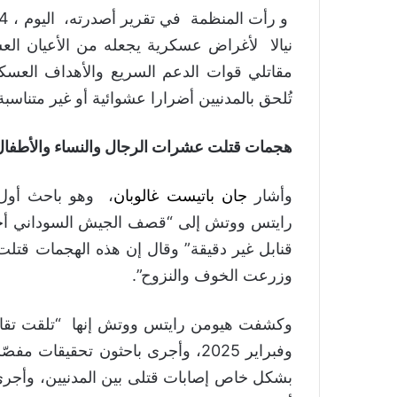
نيالا لأغراض عسكرية يجعله من الأعيان ال
مقاتلي قوات الدعم السريع والأهداف العسكري
تُلحق بالمدنيين أضرارا عشوائية أو غير متناسبة”
هجمات قتلت عشرات الرجال والنساء والأطفال
وأشار
جان باتيست غالوبان
، وهو باحث أول 
رايتس ووتش إلى “قصف الجيش السوداني أحياء
قنابل غير دقيقة” وقال إن هذه الهجمات قتلت
وزرعت الخوف والنزوح”.