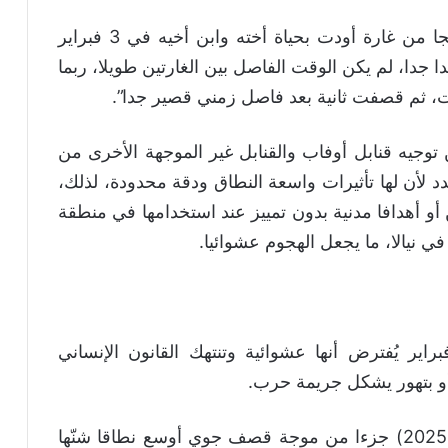
ونسبت المنظمة الحقوقية إلى عامل يومي نجا من غارة أودت بحياة أخته وابن أخيه في 3 فبراير
ا جدا، لم يكن الوقت الفاصل بين الغارتين طويلا، ربما
ت، ثم قصفت ثانية بعد فاصل زمني قصير جدا”.
وجيه قنابل أوفاب والقنابل غير الموجهة الأخرى من
أن لها تأثيرات واسعة النطاق ودقة محدودة، لذلك،
و أهدافا مدنية بدون تمييز عند استخدامها في منطقة
في نيالا، ما يجعل الهجوم عشوائيا.
لت هيومن رايتس ووتش إن غارات 3 فبراير يُفترض أنها عشوائية وتنتهك القانون الإنساني
و بتهور يشكل جريمة حرب.
وأضافت المنظمة : كانت غارات غرة فبراير( 2025) جزءا من موجة قصف جوي أوسع نطاقا شنّها