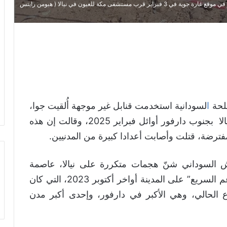
صورة شاركها أحد سكان نيالا في 6 فبراير2025، تظهر المبنى المدمر في موقع غارة جوية في 3 فبراير قرب مستشفى مكة للعيون في نيالا ( هيومن رايتس
لحة
ا
لسودانية استخدمت قنابل غير موجهة أُلقيت جوا،
لشن هجمات على أحياء سكنية وتجارية في نيالا بجنوب دارفور أوائل فبراير 2025، وقالت إن هذه
ترضة، قتلت وأصابت أعدادا كبيرة من المدنيين.
ش السوداني شنّ هجمات متكررة على نيالا، عاصمة
جنوب دارفور، منذ سيطرة خصمه “قوات الدعم السريع” على المدينة أواخر أكتوبر 2023، التي كان
 الحالي، وهي الأكبر في دارفور، وإحدى أكبر مدن