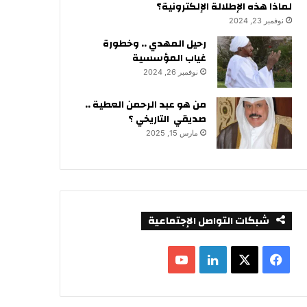
لماذا هذه الإطلالة الإلكترونية؟
نوفمبر 23, 2024
رحيل المهدي .. وخطورة
غياب المؤسسية
نوفمبر 26, 2024
من هو عبد الرحمن العطية ..
صديقي التاريخي ؟
مارس 15, 2025
شبكات التواصل الإجتماعية
ف
ل
ي
X
ي
Y