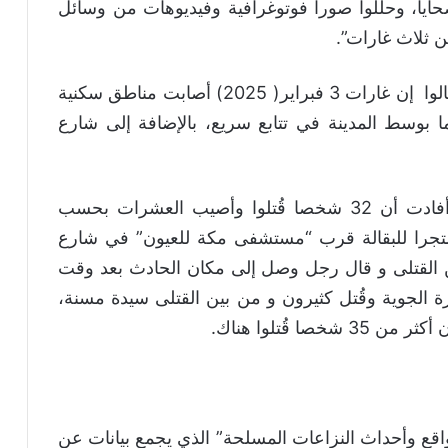
ايا، وحللوا صورا فوتوغرافية وفيديوهات من وسائل
من ثلاث غارات”.
وجاء في تقرير المنظمة الحقوقية أن شهودا قالوا إن غارات 3 فبراير( 2025) أصابت مناطق سكنية
ا بوسط المدينة في تتابع سريع، بالإضافة إلى شارع
وتابع التقرير أن منظمة “أطباء بلا حدود” أفادت أن 32 شخصا قُتلوا وأصيب العشرات بحسب
تجرا للبقالة قرب “مستشفى مكة للعيون” في شارع
من القتلى و قال رجل وصل إلى مكان الحادث بعد وقت
رة الجوية وقُتل كثيرون و من بين القتلى سيدة مسنة،
 قُتلوا هناك.
واقع وأحداث النزاعات المسلحة” الذي يجمع بيانات عن