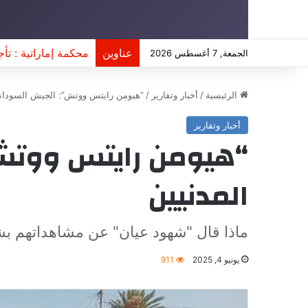
عناوين
محكمة إماراتية : تأج
الجمعة, 7 أغسطس 2026
الرئيسية
/
أخبار وتقارير
/
“هيومن رايتس ووتش”: الجيش السوداني 
أخبار وتقارير
“هيومن رايتس ووتش”
المدنيين
ماذا قال "شهود عيان" عن مشاهداتهم بشأ
يونيو 4, 2025
911