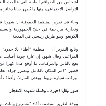
أشخاص من الطواقم الطبية التي عالجت الضح
التواصل الاجتماعي، منها ما يُظهر بقايا ذخائر 
وتجارية مزدحمة في حيَيْ الجمهورية والسينم
الكونغو، وهو طريق رئيسي في المدينة
المزاعم، وقال شهود إن غارة جوية أصابت م
يعج بالناس والمركبات، ما أوقع عددا كبيرا 
قصير: “دُمر المكان بالكامل وتضرر جراء الغا
وركاب سيارة تويوتا، وبعض المارة”. وأضاف أن أكثر من 35 شخصا
صور لبقايا ذخيرة .. وقنبلة شديدة الانفجار
ووفقا لتقرير المنظمة، أفاد “مشروع بيانات م