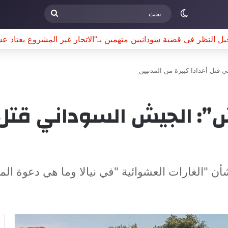
الوضع المظلم
بحث
يل النظر في قضية سودانيين متهمين بـ”الاتجار غير المشروع بعتاد ع
قتل أعدادا كبيرة من المدنيين
: الجيش السوداني قتل أ
ن "الغارات العشوائية "في نيالا وما هي دعوة ال