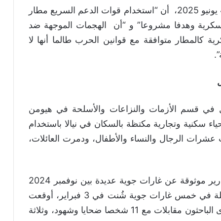
و رأت المنظمة في تقرير أصدرته، اليوم ، 4 يونيو 2025، أن “استخدام قوات الدعم السريع مطار
عسكرية وهدفا مشروعا” و “أن الهجمات الموجهة ضد
ة كالمطار متوافقة مع قوانين الحرب طالما أنها لا
.
في قسم الأزمات والنزاعات والأسلحة في هيومن
 سكنية وتجارية مكتظة بالسكان في نيالا باستخدام
 عشرات الرجال والنساء والأطفال، ودمرت العائلات،
وكشفت هيومن رايتس ووتش إنها “تلقت تقارير موثوقة عن غارات جوية عديدة بين نوفمبر 2024
وفبراير 2025، وأجرى باحثون تحقيقات مفصّلة في خمس غارات جوية شُنت في 3 فبراير، أوقعت
بشكل خاص إصابات قتلى بين المدنيين، وأجرى الباحثون مقابلات مع 11 شخصا ضحايا وشهود، وثلاثة