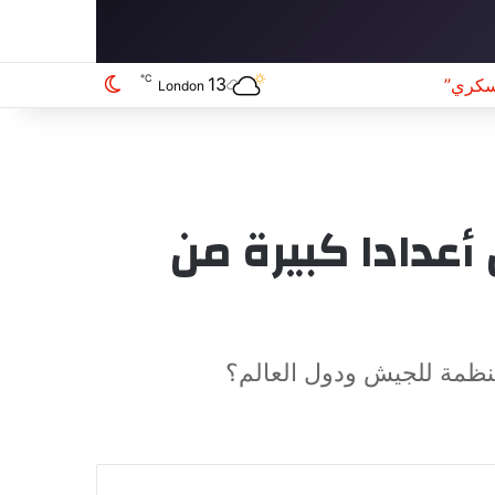
℃
13
سكري”
الوضع المظلم
London
عدادا كبيرة من
منظمة للجيش ودول العالم؟