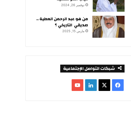
نوفمبر 26, 2024
من هو عبد الرحمن العطية ..
صديقي التاريخي ؟
مارس 15, 2025
شبكات التواصل الإجتماعية
ف
ل
ي
X
ي
Y
س
ن
o
ب
ك
u