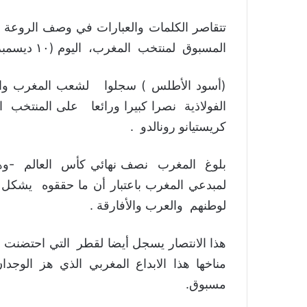
تتقاصر الكلمات والعبارات في وصف الروعة و
المسبوق لمنتخب المغرب، اليوم (١٠ ديسمبر ٢٠٢٢) على منتخب البرتغال بهدف مقابل لا شيء.
(أسود الأطلس ) سجلوا لشعب المغرب والمنطق
الفولاذية نصرا كبيرا ورائعا على المنتخب الب
كريستيانو رونالدو .
بلوغ المغرب نصف نهائي كأس العالم -وه
لمبدعي المغرب باعتبار أن ما حققوه يشكل 
لوطنهم والعرب والأفارقة .
هذا الانتصار يسجل أيضا لقطر التي احتضنت في
مناخها هذا الابداع المغربي الذي هز الوج
مسبوق.