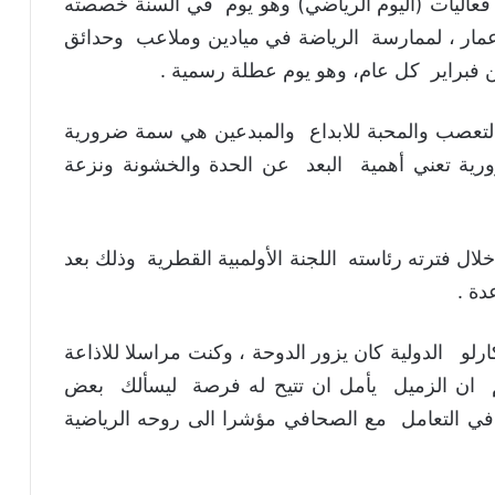
ليات (اليوم الرياضي) وهو يوم في السنة خصصته
عمار ، لممارسة الرياضة في ميادين وملاعب وحدائق
 فبراير كل عام، وهو يوم عطلة رسمية .
 التعصب والمحبة للابداع والمبدعين هي سمة ضرورية
رية تعني أهمية البعد عن الحدة والخشونة ونزعة
ال فترته رئاسته اللجنة الأولمبية القطرية وذلك بعد
دة .
و الدولية كان يزور الدوحة ، وكنت مراسلا للاذاعة
ان الزميل يأمل ان تتيح له فرصة ليسألك بعض
في التعامل مع الصحافي مؤشرا الى روحه الرياضية