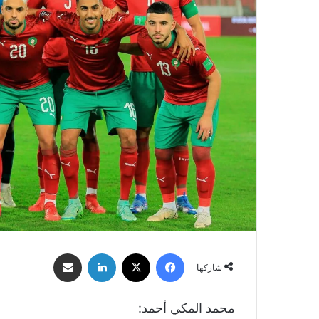
فيسبوك
‫X
لينكدإن
مشاركة عبر البريد
شاركها
محمد المكي أحمد: