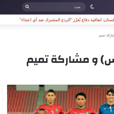
الوضع المظلم
بحث
ط ناعم؟
اركة تميم
س) و مشاركة تميم