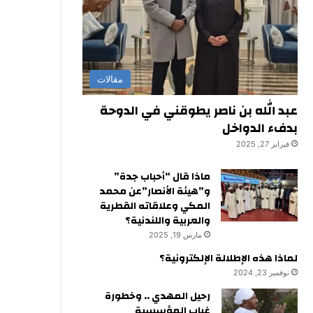
مقالات
عبد الله بن ناصر يطوقني في الدوحة
بدفء الدواخل
فبراير 27, 2025
ماذا قال “أحباب جدة”
و”هيئة الأنصار”عن محمد
المكي وعلاقاته القطرية
والعربية واللندنية؟
مارس 19, 2025
لماذا هذه الإطلالة الإلكترونية؟
نوفمبر 23, 2024
رحيل المهدي .. وخطورة
غياب المؤسسية