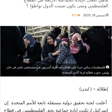
الفلسطيني ومتى يكون صمت الدول تواطؤا ؟
سبتمبر 16, 2025
811
فلسطينيات يبكين حزنا على فقدان أحد أفراد أسرتهن في مستشفى ناصر في خان
يونس، جنوب قطاع غزة( ألأمم المتحدة)
إطلالة – ( لندن)
أعلنت لجنة تحقيق دولية مستقلة تابعة للأمم المتحدة إن
إسرائيل ارتكبت إبادة جماعية بحق الفلسطينيين في قطاع