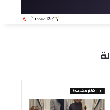
℃
13
الوضع المظلم
London
لة
الأكثر مشاهدة