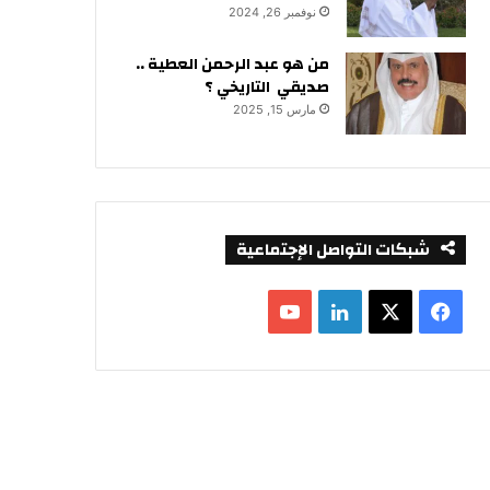
نوفمبر 26, 2024
من هو عبد الرحمن العطية ..
صديقي التاريخي ؟
مارس 15, 2025
شبكات التواصل الإجتماعية
ف
ل
ي
X
ي
Y
س
ن
o
ب
ك
u
و
د
T