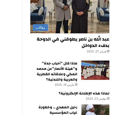
مقالات
عبد الله بن ناصر يطوقني في الدوحة
بدفء الدواخل
فبراير 27, 2025
ماذا قال “أحباب جدة”
و”هيئة الأنصار”عن محمد
المكي وعلاقاته القطرية
والعربية واللندنية؟
مارس 19, 2025
لماذا هذه الإطلالة الإلكترونية؟
نوفمبر 23, 2024
رحيل المهدي .. وخطورة
غياب المؤسسية