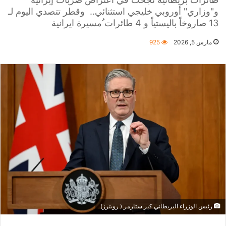
و"وزاري" أوروبي خليجي استثنائي.. وقطر تتصدي اليوم لـ
13 صاروخاً باليستياً و 4 طائرات ُمسيرة ايرانية
مارس 5, 2026
925
رئيس الوزراء البريطاني كير ستارمر ( رويترز)