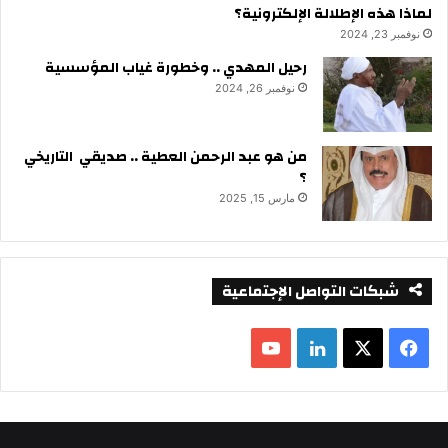
لماذا هذه الإطلالة الإلكترونية؟
نوفمبر 23, 2024
رحيل المهدي .. وخطورة غياب المؤسسية
نوفمبر 26, 2024
من هو عبد الرحمن العطية .. صديقي التاريخي
؟
مارس 15, 2025
شبكات التواصل الإجتماعية
ف
ل
ي
X
ي
Y
س
ن
o