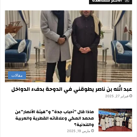
الأكثر مشاهدة
مقالات
عبد الله بن ناصر يطوقني في الدوحة بدفء الدواخل
فبراير 27, 2025
ماذا قال “أحباب جدة” و”هيئة الأنصار”عن
محمد المكي وعلاقاته القطرية والعربية
واللندنية؟
مارس 19, 2025