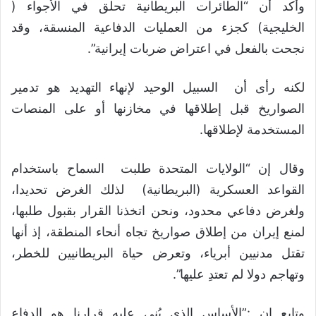
وأكد أن “الطائرات البريطانية تحلق في الأجواء (
الخليجية) كجزء من العمليات الدفاعية المنسقة، وقد
نجحت بالفعل في اعتراض ضربات إيرانية”.
لكنه رأى أن السبيل الوحيد لإنهاء التهديد هو تدمير
الصواريخ قبل إطلاقها في مخازنها أو على المنصات
المستخدمة لإطلاقها.
وقال إن “الولايات المتحدة طلبت السماح باستخدام
القواعد العسكرية (البريطانية) لذلك الغرض تحديدا،
ولغرض دفاعي محدود، ونحن اتخذنا القرار بقبول طلبها،
لمنع إيران من إطلاق صواريخ تجاه أنحاء المنطقة، إذ أنها
تقتل مدنيين أبرياء، وتعرض حياة البريطانيين للخطر،
وتهاجم دولا لم تعتدِ عليها”.
وتابع إن :”الأساس الذي بُني عليه قرارنا هو الدفاع