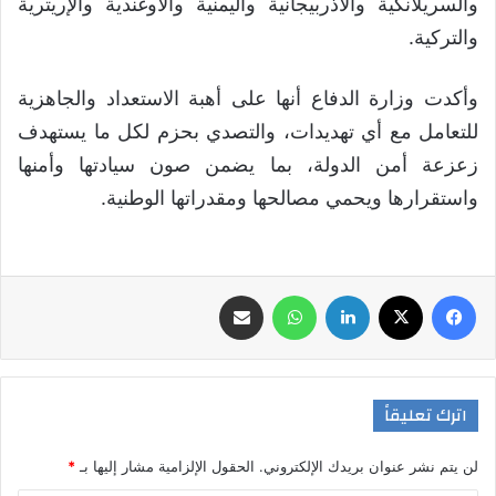
والسريلانكية والأذربيجانية واليمنية والأوغندية والإريترية
والتركية.
وأكدت وزارة الدفاع أنها على أهبة الاستعداد والجاهزية
للتعامل مع أي تهديدات، والتصدي بحزم لكل ما يستهدف
زعزعة أمن الدولة، بما يضمن صون سيادتها وأمنها
واستقرارها ويحمي مصالحها ومقدراتها الوطنية.
فيسبوك
‫X
لينكدإن
واتساب
مشاركة عبر البريد
اترك تعليقاً
لن يتم نشر عنوان بريدك الإلكتروني.
الحقول الإلزامية مشار إليها بـ
*