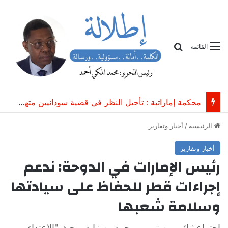
بحث
القائمة
محكمة إماراتية : تأجيل النظر في قضية سودانيين متهمين بـ”الاتجار غير المشروع بعتاد عسكري”
الرئيسية
/
أخبار وتقارير
أخبار وتقارير
رئيس الإمارات في الدوحة: ندعم
إجراءات قطر للحفاظ على سيادتها
وسلامة شعبها
إجتماع ثنائي بين تميم ومحمد بن زايد وبحث "الإعتداء