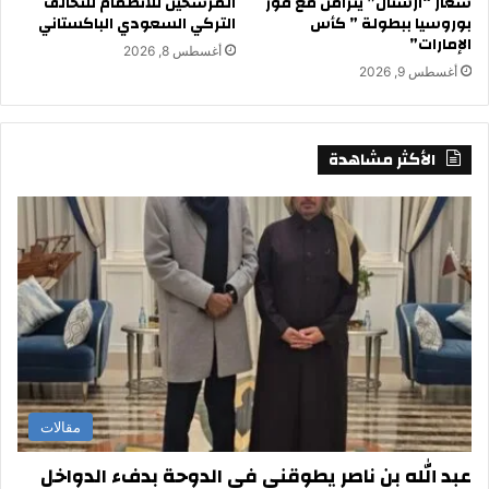
شعار “أرسنال” يتزامن مع فوز
المرشحين للانضمام للتحالف
بوروسيا ببطولة ” كأس
التركي السعودي الباكستاني
الإمارات”
أغسطس 8, 2026
أغسطس 9, 2026
الأكثر مشاهدة
مقالات
عبد الله بن ناصر يطوقني في الدوحة بدفء الدواخل