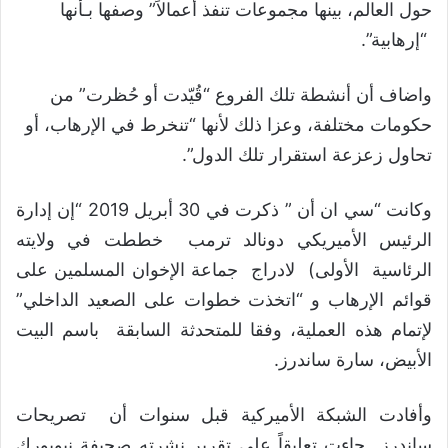
حول العالم، بينها مجموعات تنفذ أعمالاً” وصفها بـأنها
“إرهابية”.
واضاف أن أنشطة تلك الفروع “قُيّدت أو حُظرت” من
حكومات مختلفة، وعزا ذلك لأنها “تنخرط في الإرهاب، أو
تحاول زعزعة استقرار تلك الدول”.
وكانت “سي ان أن ” ذكرت في 30 أبريل 2019 “إن إدارة
الرئيس الأميريكي دونالد ترمب خططت في ولايته
الرئاسية الأولى) لادراج جماعة الإخوان المسلمين على
قوائم الإرهاب و “اتخذت خطوات على الصعيد الداخلي”
لإتمام هذه العملية، وفقا للمتحدثة السابقة باسم البيت
الأبيض، سارة ساندرز.
وأفادت الشبكة الأميركية قبل سنوات أن تصريحات
ساندرز جاءت تعليقاً على تقرير نشرته صحيفة نيويورك