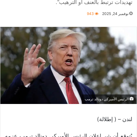
تهديدات ترتبط بالعنف أو الترهيب".
نوفمبر 24, 2025
943
الرئيس الأميركي دونالد ترمب
لندن – ( إطلالة)
يُتوقع أن يثير إعلان الرئيس الأميركي دونالد ترمب عزمه