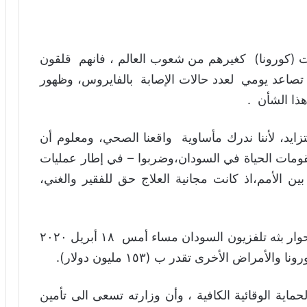
ات (كورونا) كغيرهم من شعوب العالم ، فانهم قلقون
اعد يومي لعدد حالات الإصابة بالفايروس، وظهور
ذا الشأن .
ايد، لأننا ندرك مأساوية واقعنا الصحي، ومعلوم أن
قومات الحياة في السودان،وضربوا – في إطار عمليات
ين الأمم،اذ كانت مجانية العلاج حق للفقير والغني،
وزير الصحة دكتور أكرم علي التوم أعلن في حوار بثه تلفزيون السودان مساء أمس ١٨ أبريل ٢٠٢٠
مراض الأخرى تقدر ب (١٥٣ مليون دولار).
حماية الوقائية الكافية ، وأن وزارته تسعى الى تأمين