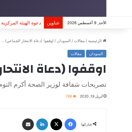
عناوين
أمينة محمد: 8 ملايين طفل سوداني خارج المدرسة
الأحد, 9 أغسطس 2026
الرئيسية
/
مقالات
/
السودان
/
اوقفوا (دعاة الانتحار الجماعي) .. 
السودان
مقالات
اوقفوا (دعاة الانتحار
تصريحات شفافة لوزير الصحة أكرم التوم 
أبريل 19, 2020
798
فيسبوك
‫X
لينكدإن
مشاركة عبر البريد
شاركها