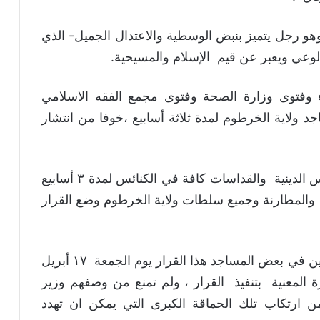
هو رجل يتميز بنبض الوسطية والاعتدال الجميل- الذي
وعي ويعبر عن قيم الإسلام والمسيحية.
ء وفتوى وزارة الصحة وفتوى مجمع الفقه الاسلامي
 ولاية الخرطوم لمدة ثلاثة أسابيع ،خوفا من انتشار
الوزير قرر أيضا (إيقاف الصلوات وكل الطقوس الدينية والقداسات كافة في الكنائس لمدة ٣ أسابيع
 والمطارنة وجميع سلطات ولاية الخرطوم وضع القرار
أمر مستغرب ان يخرق (بعض) الأئمة والمصلين في بعض المساجد هذا القرار يوم الجمعة ١٧ أبريل
ة المعنية بتنفيذ القرار ، ولم تمنع من وصفهم وزير
من ارتكاب تلك الحماقة الكبرى التي يمكن ان تهدد