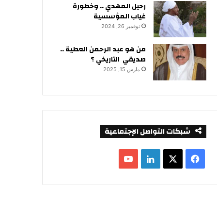
رحيل المهدي .. وخطورة
غياب المؤسسية
نوفمبر 26, 2024
من هو عبد الرحمن العطية ..
صديقي التاريخي ؟
مارس 15, 2025
شبكات التواصل الإجتماعية
ف
ل
ي
X
ي
Y
س
ن
o
ب
ك
u