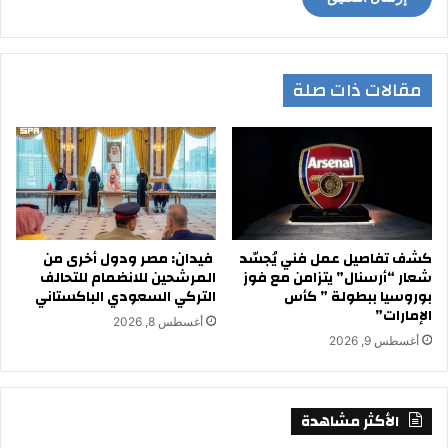
مقالات ذات صلة
كشف تفاصيل عمل فني يُجسّد
فيدان: مصر ودول أخرى من
شعار “أرسنال” يتزامن مع فوز
المرشحين للانضمام للتحالف
بوروسيا ببطولة ” كأس
التركي السعودي الباكستاني
الإمارات”
أغسطس 8, 2026
أغسطس 9, 2026
الأكثر مشاهدة