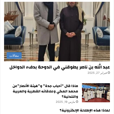
مقالات
عبد الله بن ناصر يطوقني في الدوحة بدفء الدواخل
فبراير 27, 2025
ماذا قال “أحباب جدة” و”هيئة الأنصار”عن
محمد المكي وعلاقاته القطرية والعربية
واللندنية؟
مارس 19, 2025
لماذا هذه الإطلالة الإلكترونية؟