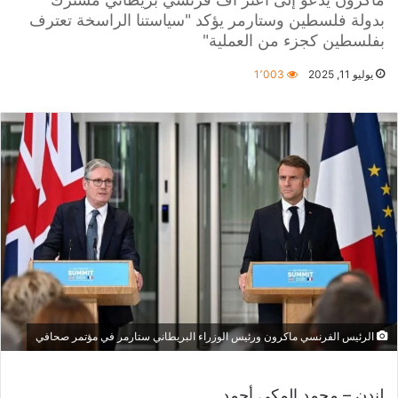
بدولة فلسطين وستارمر يؤكد "سياستنا الراسخة تعترف
بفلسطين كجزء من العملية"
يوليو 11, 2025
1٬003
الرئيس الفرنسي ماكرون ورئيس الوزراء البريطاني ستارمر في مؤتمر صحافي
لندن – محمد المكي أحمد