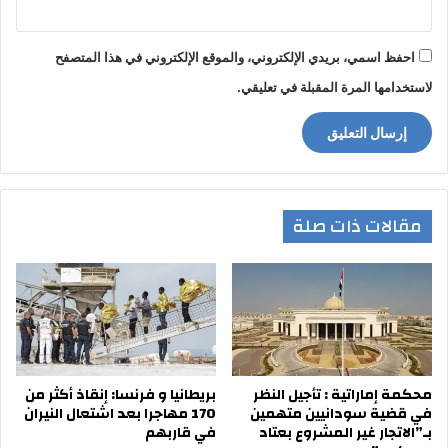
احفظ اسمي، بريدي الإلكتروني، والموقع الإلكتروني في هذا المتصفح
لاستخدامها المرة المقبلة في تعليقي.
مقالات ذات صلة
محكمة إماراتية : تأجيل النظر
بريطانيا و فرنسا: إنقاذ أكثر من
في قضية سودانيين متهمين
170 مهاجرا بعد اشتعال النيران
بـ”الاتجار غير المشروع بعتاد
في قاربهم