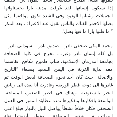
إذا سيكون إنسانها. لقد عُرفت مدينة بارا بحسناواتها
الجميلات وشبابها الودود وفي الشدة تكون مواقفما مثل
بصلها الاحمر الفتاك والناس تقول عند الاعتراف بعد التنكر
” ما قلتوا بارا ما فيها بصل”.
محمد المكي صحفي نادر .. صديق نادر .. سوداني نادر ..
بل كله إنسان نادر وغير…. تخرج في كلية الصحافة
بجامعة أمدرمان الإسلامية، شاب طموح مكافح، تقاسمنا
معه بداية الغربة في اليمن السعيد بصنعاء “التاريخ
والاصالة” حيث كان أحد نجوم الصحافة لبعض الوقت ثم
غادرها الى دوحة قطر الوريفة وغادرت أنا بعده الى رياض
الخير بالسعودية. وهناك في قطر الصغيرة المساحة،
الواسعة بافكارها وتفكيرها تمدد عطاؤه المميز في العمل
الصحفي فكان خلاقاُ نشطاً يواصل الليل بالنهار فبلغ اعلى
المراتب في شؤون الصحافة ، وقطر بأيقونتها قناة