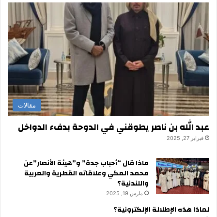
مقالات
عبد الله بن ناصر يطوقني في الدوحة بدفء الدواخل
فبراير 27, 2025
ماذا قال “أحباب جدة” و”هيئة الأنصار”عن
محمد المكي وعلاقاته القطرية والعربية
واللندنية؟
مارس 19, 2025
لماذا هذه الإطلالة الإلكترونية؟