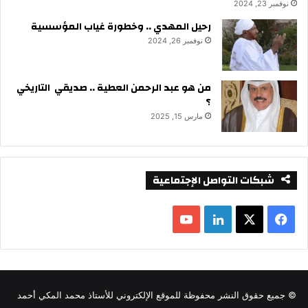
نوفمبر 23, 2024
رحيل المهدي .. وخطورة غياب المؤسسية
نوفمبر 26, 2024
من هو عبد الرحمن العطية .. صديقي التاريخي
؟
مارس 15, 2025
شبكات التواصل الإجتماعية
ف
ل
ي
X
ي
Y
س
ن
o
© جميع حقوق النشر محفوظة للموقع الإلكتروني للأستاذ محمد المكي أحمد
ب
ك
u