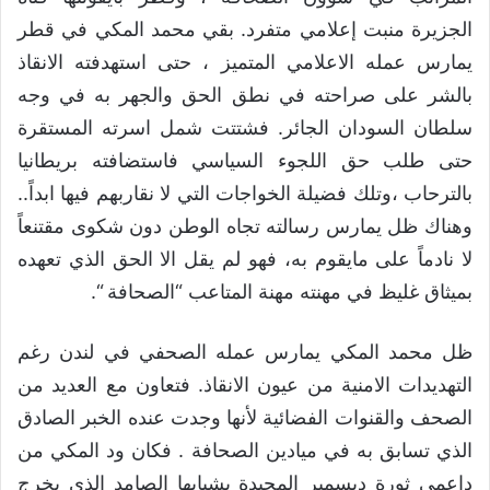
الجزيرة منبت إعلامي متفرد. بقي محمد المكي في قطر
يمارس عمله الاعلامي المتميز ، حتى استهدفته الانقاذ
بالشر على صراحته في نطق الحق والجهر به في وجه
سلطان السودان الجائر. فشتتت شمل اسرته المستقرة
حتى طلب حق اللجوء السياسي فاستضافته بريطانيا
بالترحاب ،وتلك فضيلة الخواجات التي لا نقاربهم فيها ابداً..
وهناك ظل يمارس رسالته تجاه الوطن دون شكوى مقتنعاً
لا نادماً على مايقوم به، فهو لم يقل الا الحق الذي تعهده
بميثاق غليظ في مهنته مهنة المتاعب “الصحافة “.
ظل محمد المكي يمارس عمله الصحفي في لندن رغم
التهديدات الامنية من عيون الانقاذ. فتعاون مع العديد من
الصحف والقنوات الفضائية لأنها وجدت عنده الخبر الصادق
الذي تسابق به في ميادين الصحافة . فكان ود المكي من
داعمي ثورة ديسمبر المجيدة بشبابها الصامد الذي يخرج