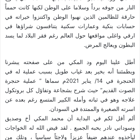
النار من جوفه برداً وسلاما على الوطن لكنها كانت حمماً
حارقة للظالمين الذين نهبوا الوطن واكتنزوا خيراته في
حسابات بنكية وعمارات سكنية يتنافسون شراؤها في
ارقي واغلى مواقعها حول العالم رغم فقر البلاد لما يسد
البطون ويعالج المرض.
أطل علينا اليوم ود المكي من على صفحته يبشرنا
ويطمئننا أنه بخير بعد غياب طويل بسبب عملية له في
الحنجرة في 14/ يناير 2021م سماها ” عملية حنجرة
الصوت القديم” حيث شرح بشجاعة وتفاؤل كل بروتكول
علاجه وهو في ثباته وأمله الكبير المتسع رغم بعده عن
اسرته الصغيرة والممتدة في السودان.
ألم أقل لكم في البداية أن محمد المكي أخ وصديق
وسوداني نادر يحبه الجميع . لقد قيض الله له الخواجات
ليأخذوه عندهم ضيفاً عزيزاً ولاجئاً سياسياً ، وتلك من