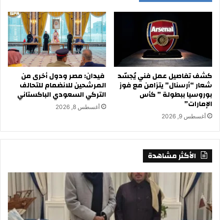
كشف تفاصيل عمل فني يُجسّد
فيدان: مصر ودول أخرى من
شعار “أرسنال” يتزامن مع فوز
المرشحين للانضمام للتحالف
بوروسيا ببطولة ” كأس
التركي السعودي الباكستاني
الإمارات”
أغسطس 8, 2026
أغسطس 9, 2026
الأكثر مشاهدة