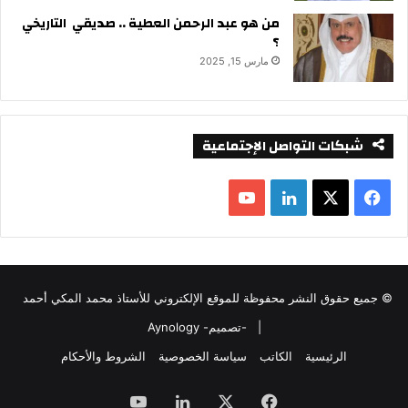
من هو عبد الرحمن العطية .. صديقي التاريخي
؟
مارس 15, 2025
شبكات التواصل الإجتماعية
ف
ل
ي
X
ي
Y
س
ن
o
© جميع حقوق النشر محفوظة للموقع الإلكتروني للأستاذ محمد المكي أحمد
ب
ك
u
|
-تصميم- Aynology
و
د
T
الرئيسية
الكاتب
سياسة الخصوصية
الشروط والأحكام
ك
إ
u
فيسبوك
‫X
لينكدإن
‫YouTube