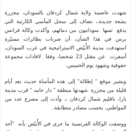
شهدت عاصمة ولاية شمال كردفان بالسودان، مجزرة
بشعة جديدة،، تضاف إلى سجل المآسي الكارثية التي
يدفع ثمنها سودانيون من دمائهم، وأكدت وكالة فرانس
برس في هذا الشأن، أن ضربات بطائرات مسيّرة
استهدفت مدينة الأُبيّض الاستراتيجية في غرب السودان،
أسفرت عن مقتل 23 شخصا، وفقا لافادات مجموعة
حقوقية وشهود يوم الخميس.
ويشير موقع ” إطلالة” إلى هذه المأساة حديث بعد أيام
قليلة من مجزرة شهدتها منطقة ” دار حامد ” قرب مدينة
بارا، باقليم شمال كردفان ،، وأدت إلى مصرع عدد من
المواطني، بحسب مصادر متطابقة.
ووصفت الوكالة الفرنسية ما جرى في الأُبيّض بأنه “أحد