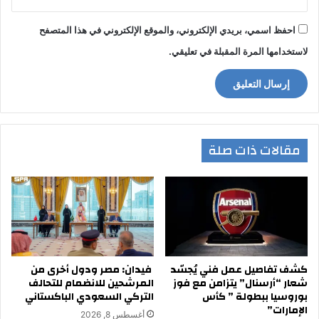
احفظ اسمي، بريدي الإلكتروني، والموقع الإلكتروني في هذا المتصفح
لاستخدامها المرة المقبلة في تعليقي.
مقالات ذات صلة
كشف تفاصيل عمل فني يُجسّد
فيدان: مصر ودول أخرى من
شعار “أرسنال” يتزامن مع فوز
المرشحين للانضمام للتحالف
بوروسيا ببطولة ” كأس
التركي السعودي الباكستاني
الإمارات”
أغسطس 8, 2026