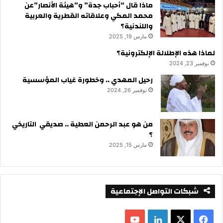
ماذا قال “أحباب جدة” و”هيئة الأنصار”عن
محمد المكي وعلاقاته القطرية والعربية
واللندنية؟
مارس 19, 2025
لماذا هذه الإطلالة الإلكترونية؟
نوفمبر 23, 2024
رحيل المهدي .. وخطورة غياب المؤسسية
نوفمبر 26, 2024
من هو عبد الرحمن العطية .. صديقي التاريخي
؟
مارس 15, 2025
شبكات التواصل الإجتماعية
ف
ل