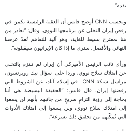
تقدم”.
وبحسب CNN أوضح فانس أن العقبة الرئيسية تكمن في
رفض إيران التخلي عن برنامجها النووي، وقال: “نغادر من
هنا بمقترح بسيط للغاية، وهو آلية للتفاهم تُعدّ عرضنا
النهائي والأفضل. سنرى ما إذا كان الإيرانيون سيقبلونه”.
ورأى نائب الرئيس الأميركي أن إيران لم تلتزم بالتخلي
عن امتلاك سلاح نووي، وردا على سؤال نيك روبرتسون،
مراسل شبكة CNN في إسلام آباد، عن الشروط التي
رفضتها إيران، قال فانس: “الحقيقة البسيطة هي أننا
بحاجة إلى رؤية التزامٍ صريحٍ من جانبهم بأنهم لن يسعوا
إلى امتلاك سلاح نووي، ولن يسعوا إلى امتلاك الأدوات
التي تُمكّنهم من تحقيق ذلك بسرعة”.