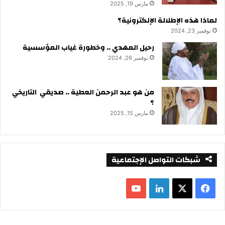
مارس 19, 2025
لماذا هذه الإطلالة الإلكترونية؟
نوفمبر 23, 2024
رحيل المهدي .. وخطورة غياب المؤسسية
نوفمبر 26, 2024
من هو عبد الرحمن العطية .. صديقي التاريخي
؟
مارس 15, 2025
شبكات التواصل الإجتماعية
ف
ل
ي
X
ي
Y