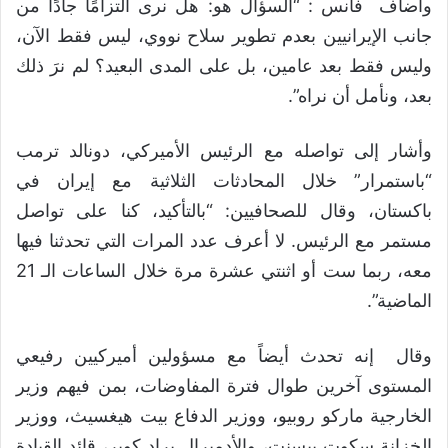
وأضاف فانس : “السؤال هو: هل نرى التزامًا جادًا من
جانب الإيرانيين بعدم تطوير سلاح نووي، ليس فقط الآن،
وليس فقط بعد عامين، بل على المدى البعيد؟ لم نرَ ذلك
بعد، ونأمل أن نراه”.
وأشار إلى تواصله مع الرئيس الأميركي، دونالد ترمب
“باستمرار” خلال المحادثات الثلاثية مع إيران في
باكستان، وقال للصحافيين: “بالتأكيد، كنا على تواصل
مستمر مع الرئيس. لا أعرف عدد المرات التي تحدثنا فيها
معه، ربما ست أو اثنتي عشرة مرة خلال الساعات الـ 21
الماضية”.
وقال إنه تحدث أيضاً مع مسؤولين أميركيين رفيعي
المستوى آخرين طوال فترة المفاوضات، بمن فيهم وزير
الخارجية ماركو روبيو، ووزير الدفاع بيت هيغسيث، ووزير
الخزانة سكوت بيسنت، والأدميرال براد كوبر، قائد القيادة