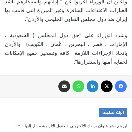
وأُعلن أن الوزراء أعربوا عن ” إدانتهم واستنكارهم بأشد
العبارات الاعتداءات السافرة وغير المبررة التي قامت بها
إيران ضد دول مجلس التعاون الخليجي والأردن”.
وشدد الوزراء على “حق دول المجلس ( السعودية ،
الإمارات ، قطر ، البحرين ، عُمان ، الكويت) والأردن
باتخاذ الإجراءات اللازمة كافة وتسخير جميع الإمكانات
لحماية أمنها واستقرارها”.
فيسبوك
‫X
لينكدإن
واتساب
مشاركة عبر البريد
اترك تعليقاً
لن يتم نشر عنوان بريدك الإلكتروني.
الحقول الإلزامية مشار إليها بـ
*