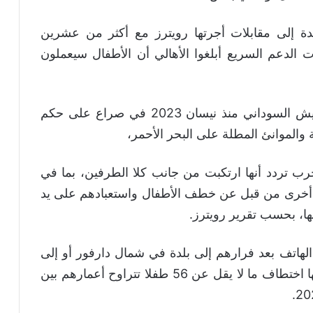
ندة إلى مقابلات أجرتها رويترز مع أكثر من عشرين
الدعم السريع أبلغوا الأهالي أن الأطفال سيعملون
وأضافت أن قوات الدعم السريع تقاتل الجيش السوداني منذ نيسان 2023 في صراع على حكم
ية والموانئ المطلة على البحر الأحمر،
ب تردد أنها ارتكبت من جانب كلا الطرفين، بما في
مية أخرى من قبل عن خطف الأطفال واستعبادهم على يد
ها، بحسب تقرير رويترز.
 عبر الهاتف بعد فرارهم إلى بلدة في شمال دارفور أو إلى
شرق تشاد. ووصفوا 23 واقعة منفصلة تم فيها اختطاف ما لا يقل عن 56 طفلا تتراوح أعمارهم بين