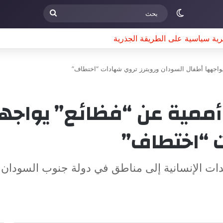
الوضع المظلم
بحث
ة سياسية على الطريقة الجذرية
اجهها أطفال السودان ورويترز تروي شهادات “اختطاف”
مية عن “فظائع” يواجهه
ت “اختطاف”
دات الإنسانية إلى مناطق في دولة جنوب السودان