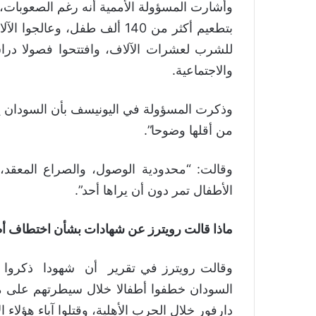
وأشارت المسؤولة الأممية أنه رغم الصعوبا
بتطعيم أكثر من 140 ألف طفل، و
للشرب لعشرات الآلاف، وافتتحوا فصولا دراسي
والاجتماعية.
وذكرت المسؤولة في اليونيسف بأن السودان يعد
من أقلها وضوحا”.
وقالت: “محدودية الوصول، والصراع المعقد، وا
الأطفال تمر دون أن يراها أحد”.
ماذا قالت رويترز عن شهادات بشأن اختطاف أ
وقالت رويترز في تقرير أن شهودا ذكروا ”
السودان خطفوا أطفالا خلال سيطرتهم على م
دارفور خلال الحرب الأهلية، وقتلوا آباء هؤلاء 