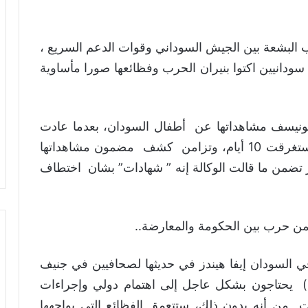
ب البشعة بين الجيش السوداني وقوات الدعم السريع ،
نيين اكتوا بنيران الحرب وفظائعها صورا مأساوية
ونيسف مشاهداتها عن أطفال السودان، بعدما عادت
إلى جنيف من دارفور التي زارتها في مهمة استغرقت 10 أيام، وتزامن كشف مضمون مشاهداتها
ار تضمن ما قالت الوكالة إنه ” شهادات” بشان اختطاف
من حرب بين الحكومة والمعارضة..
السودان إيفا هيندز في حديثها لصحافيين في جنيف
) يحتاجون بشكل عاجل إلى اهتمام دولي وإجراءات
ت من أنه بدون ذلك، ستتعمق الفظائع التي يواجهها