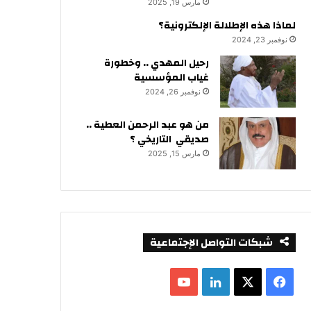
مارس 19, 2025
لماذا هذه الإطلالة الإلكترونية؟
نوفمبر 23, 2024
رحيل المهدي .. وخطورة
غياب المؤسسية
نوفمبر 26, 2024
من هو عبد الرحمن العطية ..
صديقي التاريخي ؟
مارس 15, 2025
شبكات التواصل الإجتماعية
ف
ل
ي
X
ي
Y