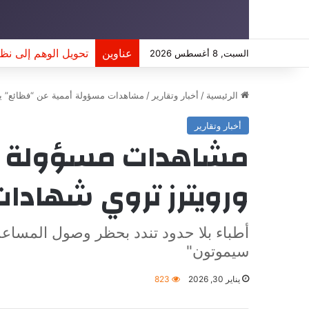
عناوين
تحويل الوهم إلى نظري
السبت, 8 أغسطس 2026
الرئيسية
/
أخبار وتقارير
/
مشاهدات مسؤولة أممية عن “فظائع” يو
أخبار وتقارير
مشاهدات مسؤولة أم
ورويترز تروي شهادا
أطباء بلا حدود تندد بحظر وصول المساع
سيموتون"
يناير 30, 2026
823