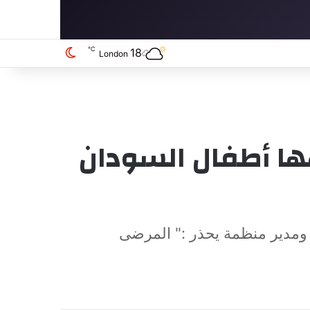
℃
18
الوضع المظلم
London
ا أطفال السودان
 ومدير منظمة يحذر :" المرضى