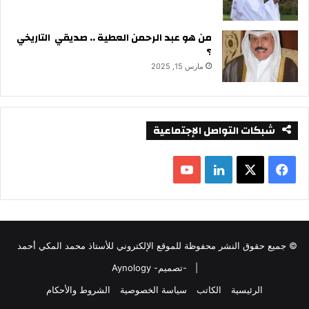
من هو عبد الرحمن العطية .. صديقي التاريخي
؟
مارس 15, 2025
شبكات التواصل الإجتماعية
ف
ل
ي
X
ي
Y
س
ن
o
© جميع حقوق النشر محفوظة للموقع الإلكتروني للأستاذ محمد المكي أحمد
ب
ك
u
|
-تصميم- Aynology
و
د
T
الرئيسية
الكاتب
سياسة الخصوصية
الشروط والأحكام
ك
إ
u