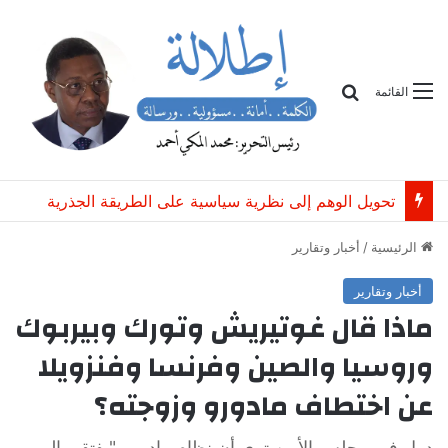
بحث
القائمة
السعودية وتركيا وباكستان: اتفاقية دفاع تُعزّز “الردع المشترك ضد أي اعتداء”
الرئيسية
/
أخبار وتقارير
أخبار وتقارير
ماذا قال غوتيريش وتورك وبيربوك
وروسيا والصين وفرنسا وفنزويلا
عن اختطاف مادورو وزوجته؟
دول في مجلس الأمن ترى أن نظام مادورو "يفتقر إلى