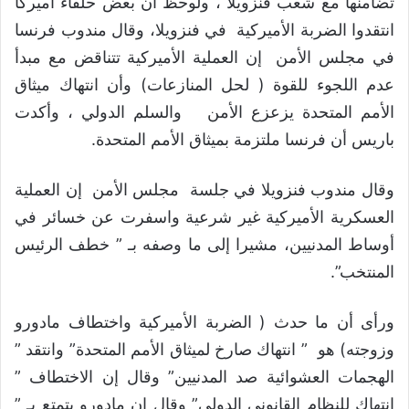
تضامنها مع شعب فنزويلا ، ولوحظ أن بعض حلفاء أميركا
انتقدوا الضربة الأميركية في فنزويلا، وقال مندوب فرنسا
في مجلس الأمن إن العملية الأميركية تتناقض مع مبدأ
عدم اللجوء للقوة ( لحل المنازعات) وأن انتهاك ميثاق
الأمم المتحدة يزعزع الأمن والسلم الدولي ، وأكدت
باريس أن فرنسا ملتزمة بميثاق الأمم المتحدة.
وقال مندوب فنزويلا في جلسة مجلس الأمن إن العملية
العسكرية الأميركية غير شرعية واسفرت عن خسائر في
أوساط المدنيين، مشيرا إلى ما وصفه بـ ” خطف الرئيس
المنتخب”.
ورأى أن ما حدث ( الضربة الأميركية واختطاف مادورو
وزوجته) هو ” انتهاك صارخ لميثاق الأمم المتحدة” وانتقد ”
الهجمات العشوائية صد المدنيين” وقال إن الاختطاف ”
انتهاك للنظام القانوني الدولي” وقال إن مادورو يتمتع بـ ”