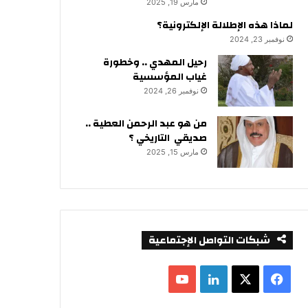
مارس 19, 2025
لماذا هذه الإطلالة الإلكترونية؟
نوفمبر 23, 2024
رحيل المهدي .. وخطورة
غياب المؤسسية
نوفمبر 26, 2024
من هو عبد الرحمن العطية ..
صديقي التاريخي ؟
مارس 15, 2025
شبكات التواصل الإجتماعية
ف
ل
ي
X
ي
Y