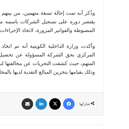
‏وذُكر أنه تمت إحالة تسعة متهمين، من بينه
يقتصر دوره على تسجيل الشركات باسمه مقابل 
المضبوطة والفواتير المزورة، لاتخاذ الإجراءات ا
‏وأكدت وزارة الداخلية الكويتية أنه تم اتخاذ 
المركزي بحق الشركة المسؤولة عن تحصيل الم
المتهم، حيث كشفت التحريات عن مخالفتها لنش
وذلك بقيامها بتخزين المبالغ النقدية لديها بال
فيسبوك
‫X
لينكدإن
مشاركة عبر البريد
شاركها