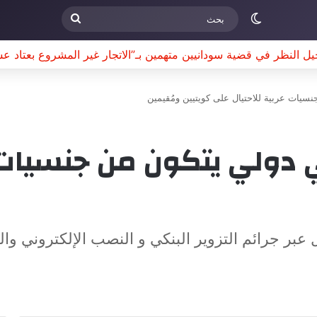
الوضع المظلم
بحث
يل النظر في قضية سودانيين متهمين بـ”الاتجار غير المشروع بعتاد ع
ات عربية للاحتيال على كويتيين ومُقيمين
لي يتكون من جنسيات عر
عبر جرائم التزوير البنكي و النصب الإلكتروني وال