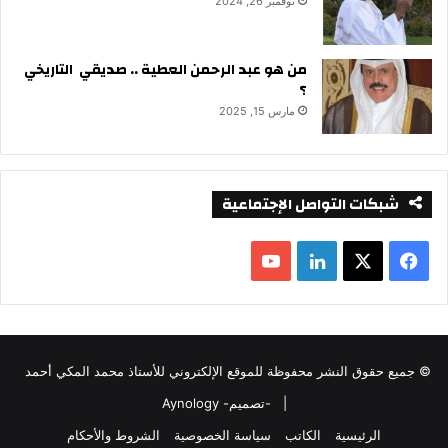
نوفمبر 26, 2024
من هو عبد الرحمن العطية .. صديقي التاريخي
؟
مارس 15, 2025
شبكات التواصل الإجتماعية
ف
ل
ي
X
ي
Y
س
ن
o
© جميع حقوق النشر محفوظة للموقع الإلكتروني للأستاذ محمد المكي أحمد
ب
ك
u
|
-تصميم- Aynology
و
د
T
الرئيسية
الكاتب
سياسة الخصوصية
الشروط والأحكام