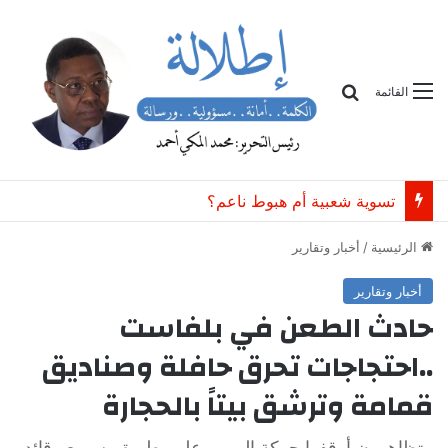
بحث
القائمة
عشية انتخابات .. تحذير و مخاوف أممية بشأن تحديات سياسية وأمنية في جنوب السودان
الرئيسية
/
أخبار وتقارير
أخبار وتقارير
حادث الطعن في بلفاست
..احتجاجات تحرق حافلة وصناديق
قمامة وترشق بيتاً بالحجارة
متظاهرون أوقفوا حركة المرور على طريق سريع وقائد