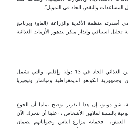
 المساعدات والنقص الحاد في التمويل”.
 أصدرته منظمة الأغذية والزراعة (الفاو) وبرنامج
ة تحليل استباقي وإنذار مبكر لتدهور الأزمات الغذائية
وتوقع التقرير تدهورا خطيرا في انعدام الأمن الغذائي الحاد في 13 دولة وإقليم، والتي تشمل
 وجمهورية الكونغو الديمقراطية وميانمار ونيجيريا
ة، شو دونيو، إن هذا التقرير يوضح تماما أن الجوع
مية بالنسبة لملايين الأشخاص ، ،علينا أن نتحرك الآن
 العيش، فحماية مزارع الناس وحيواناتهم لضمان