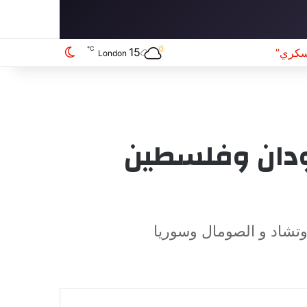
℃
15
ري”
الوضع المظلم
London
سودان وفلسطين