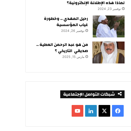
لماذا هذه الإطلالة الإلكترونية؟
نوفمبر 23, 2024
رحيل المهدي .. وخطورة
غياب المؤسسية
نوفمبر 26, 2024
من هو عبد الرحمن العطية ..
صديقي التاريخي ؟
مارس 15, 2025
شبكات التواصل الإجتماعية
ف
ل
ي
X
ي
Y