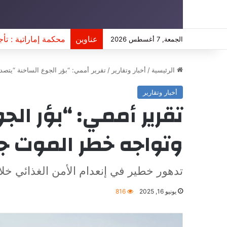
عناوين
محكمة إماراتية : تأجي
الجمعة, 7 أغسطس 2026
الرئيسية
/
أخبار وتقارير
/
تقرير أممي: “بؤر الجوع الساخنة “يت
أخبار وتقارير
تقرير أممي: “بؤر ال
وتواجه خطر الموت ج
تدهور خطير في إنعدام الأمن الغذائي خلال الأشهر الخمسة المقبلة 
يونيو 16, 2025
816