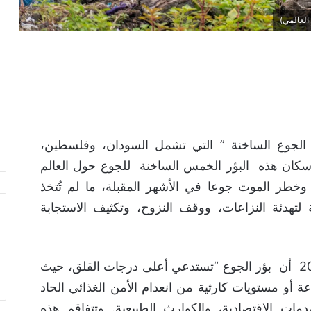
العالمي)
الجوع الساخنة ” التي تشمل السودان، وفلسطين،
 سكان هذه البؤر الخمس الساخنة للجوع حول العالم
وخطر الموت جوعا في الأشهر المقبلة، ما لم تُتخذ
لتهدئة النزاعات، ووقف النزوح، وتكثيف الاستجابة
وجاء في التقرير الذي صدر اليوم 16 يونيو 2025 أن بؤر الجوع “تستدعي أعلى درجات القلق، حيث
ة أو مستويات كارثية من انعدام الأمن الغذائي الحاد
مات الاقتصادية، والكوارث الطبيعية. وتتفاقم هذه