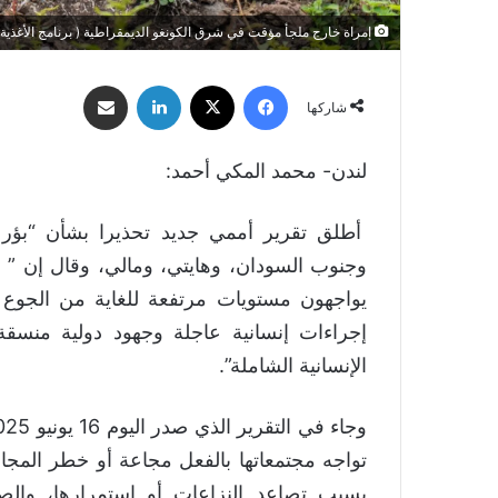
إمراة خارج ملجأ مؤقت في شرق الكونغو الديمقراطية ( برنامج الأغذية 
فيسبوك
‫X
لينكدإن
مشاركة عبر البريد
شاركها
لندن- محمد المكي أحمد:
أطلق تقرير أممي جديد تحذيرا بشأن “بؤر 
وجنوب السودان، وهايتي، ومالي، وقال إن ”
يواجهون مستويات مرتفعة للغاية من الجوع 
إجراءات إنسانية عاجلة وجهود دولية منسقة 
الإنسانية الشاملة”.
تواجه مجتمعاتها بالفعل مجاعة أو خطر المجاع
بسبب تصاعد النزاعات أو استمرارها، والصد