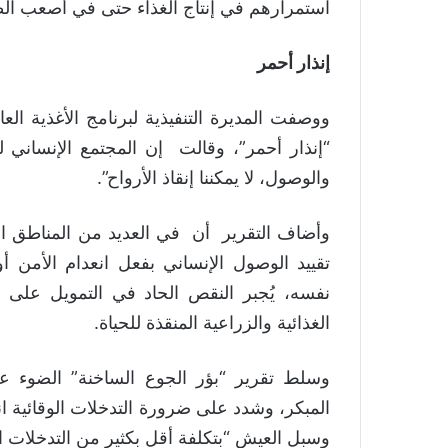
استمرارهم في إنتاج الغذاء حتى في أصعب ا
إنذار أحمر
ووصفت المديرة التنفيذية لبرنامج الأغذية الع
“إنذار أحمر”، وقالت إن المجتمع الإنساني لد
والوصول، لا يمكننا إنقاذ الأرواح”.
وأضاف التقرير أن في العديد من المناطق ا
تقييد الوصول الإنساني بفعل انعدام الأمن أو
نفسه، يُجبر النقص الحاد في التمويل على
الغذائية والزراعية المنقذة للحياة.
وسلط تقرير “بؤر الجوع الساخنة” الضوء عل
المبكر، وشدد على ضرورة التدخلات الوقائية ان
وسبل العيش “بتكلفة أقل بكثير من التدخلات ال