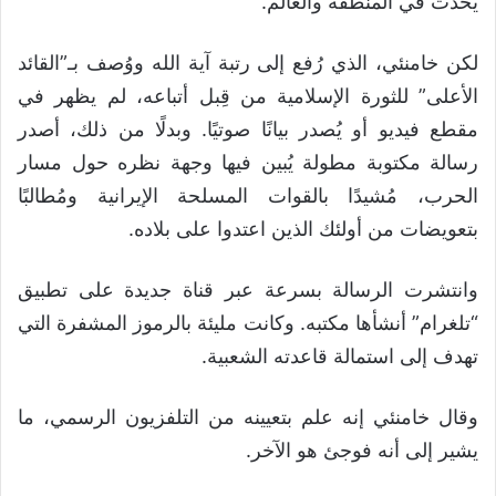
يحدث في المنطقة والعالم.
لكن خامنئي، الذي رُفع إلى رتبة آية الله ووُصف بـ”القائد
الأعلى” للثورة الإسلامية من قِبل أتباعه، لم يظهر في
مقطع فيديو أو يُصدر بيانًا صوتيًا. وبدلًا من ذلك، أصدر
رسالة مكتوبة مطولة يُبين فيها وجهة نظره حول مسار
الحرب، مُشيدًا بالقوات المسلحة الإيرانية ومُطالبًا
بتعويضات من أولئك الذين اعتدوا على بلاده.
وانتشرت الرسالة بسرعة عبر قناة جديدة على تطبيق
“تلغرام” أنشأها مكتبه. وكانت مليئة بالرموز المشفرة التي
تهدف إلى استمالة قاعدته الشعبية.
وقال خامنئي إنه علم بتعيينه من التلفزيون الرسمي، ما
يشير إلى أنه فوجئ هو الآخر.