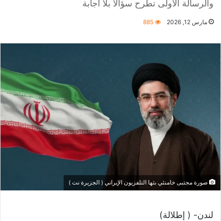
والرسالة الأولى تطرح سؤالا بلا اجابة
مارس 12, 2026
885
صورة مجتبى خامنئي بثها التلفزيون الإيراني ( الجزيرة نت )
لندن- ( إطلالة)