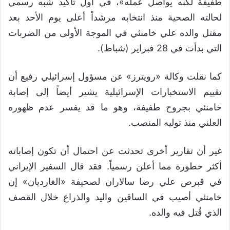
طفيفة لكنه يواصل عمله»، في أول تأكيد شبه رسمي
لحالته الصحية منذ انتخابه مرشداً أعلى يوم الأحد بعد
مقتل والده علي خامنئي في الموجة الأولى من الضربات
التي بدأت في 28 فبراير (شباط).
كما نقلت وكالة «رويترز» عن مسؤول إسرائيلي رفيع أن
تقييم الاستخبارات الإسرائيلية يشير أيضاً إلى إصابة
خامنئي بجروح طفيفة، وهو ما قد يفسر عدم ظهوره
العلني منذ توليه المنصب.
غير أن تقارير أخرى تحدثت عن احتمال أن تكون إصاباته
أكثر خطورة مما أعلن رسمياً. فقد قال السفير الإيراني
في قبرص علي رضا سالاران لصحيفة «الغارديان» إن
خامنئي أصيب في الساقين واليد والذراع خلال القصف
الذي قُتل فيه والده.