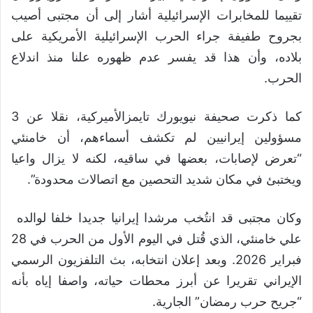
تقييما للمخابرات الإسرائيلية أشار إلى أن مجتبى أصيب
بجروح طفيفة جراء الحرب الإسرائيلية الأمريكية على
بلاده، وأن هذا قد يفسر عدم ظهوره علنا منذ اندلاع
الحرب.
كما ذكرت صحيفة نيويورك تايمزالأميركية، نقلا عن 3
مسؤولين إيرانيين لم تكشف أسماءهم، أن خامنئي
“تعرض لإصابات، بعضها في ساقيه، لكنه لا يزال واعيا
ويختبئ في مكان شديد التحصين مع اتصالات محدودة”.
وكان مجتبى قد انتُخب مرشدا إيرانيا جديدا خلفا لوالده
علي خامنئي، الذي قُتل في اليوم الأول من الحرب في 28
فبراير 2026. وبعد إعلان انتخابه، بث التلفزيون الرسمي
الإيراني تقريرا عن أبرز محطات حياته، واصفا إياه بأنه
“جريح حرب رمضان” الجارية.