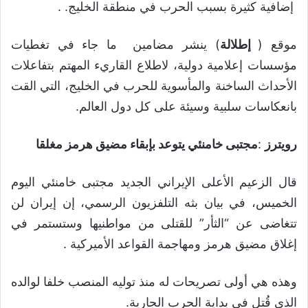
إضافية كثيرة بسبب الحرب في منطقة الخليج. .
موقع (
إطلالة
) ينشر مضامين ما جاء في تغطيات
مؤسسات إعلامية دولية، لاطلاع القاريء المهتم بتفاعلات
الأحداث الساخنة والمأسوية للحرب في الخليج، التي القت
بانعكاسات سلبية وسيئة على كل دول العالم.
رويترز
:
مجتبى خامنئي يتوعد بإبقاء مضيق هرمز مغلقا
قال الزعيم الأعلى الإيراني الجديد مجتبى خامنئي اليوم
الخميس، في بيان بثه التلفزيون الرسمي، إن إيران لن
تتغاضى عن “الثأر” للقتلى من مواطنيها وستستمر في
إغلاق مضيق هرمز ومهاجمة القواعد الأميركية .
وهذه هي أولى تصريحات له منذ توليه المنصب خلفا لوالده
الذي قُتل في بداية الحرب الجارية.