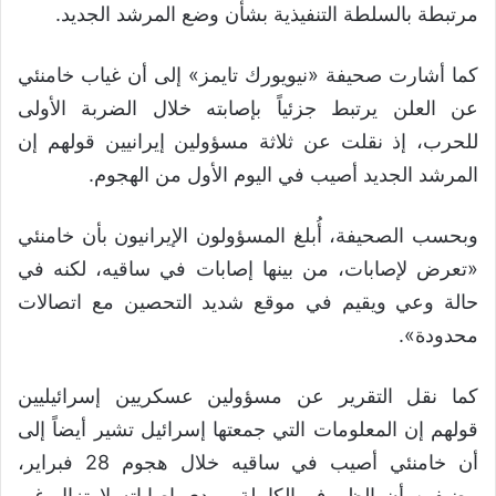
مرتبطة بالسلطة التنفيذية بشأن وضع المرشد الجديد.
كما أشارت صحيفة «نيويورك تايمز» إلى أن غياب خامنئي
عن العلن يرتبط جزئياً بإصابته خلال الضربة الأولى
للحرب، إذ نقلت عن ثلاثة مسؤولين إيرانيين قولهم إن
المرشد الجديد أصيب في اليوم الأول من الهجوم.
وبحسب الصحيفة، أُبلغ المسؤولون الإيرانيون بأن خامنئي
«تعرض لإصابات، من بينها إصابات في ساقيه، لكنه في
حالة وعي ويقيم في موقع شديد التحصين مع اتصالات
محدودة».
كما نقل التقرير عن مسؤولين عسكريين إسرائيليين
قولهم إن المعلومات التي جمعتها إسرائيل تشير أيضاً إلى
أن خامنئي أصيب في ساقيه خلال هجوم 28 فبراير،
مضيفين أن الظروف الكاملة ومدى إصاباته لا تزال غير