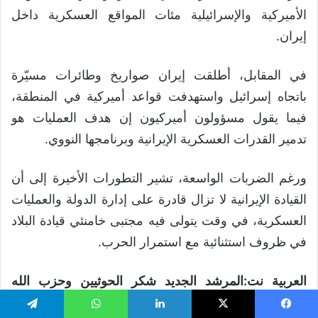
الأميركية والإسرائيلية مئات المواقع العسكرية داخل
إيران.
في المقابل، أطلقت إيران صواريخ وطائرات مسيّرة
باتجاه إسرائيل واستهدفت قواعد أميركية في المنطقة،
فيما يقول مسؤولون أميركيون إن هدف العمليات هو
تدمير القدرات العسكرية الإيرانية وبرنامجها النووي.
ورغم الضربات الواسعة، تشير التطورات الأخيرة إلى أن
القيادة الإيرانية لا تزال قادرة على إدارة الدولة والعمليات
العسكرية، في وقت يتولى فيه مجتبى خامنئي قيادة البلاد
في ظروف استثنائية مع استمرار الحرب.
العربية نت:المرشد الجديد شكر الحوثيين وحزب الله
والفصائل العراقية واعتبرهم جزءاً من “مشروع إيران”