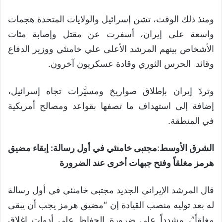
ومنذ ذلك الوقت، تشن إسرائيل والولايات المتحدة هجمات
واسعة على إيران، أسفرت عن مقتل وإصابة مئات
الأشخاص بينهم المرشد الأعلى علي خامنئي ووزير الدفاع
وقائد الحرس الثوري وقادة عسكريون آخرون.
وتردّ إيران بإطلاق صواريخ ومسيَّرات تجاه إسرائيل،
إضافة إلى استهداف ما تصفها بقواعد ومصالح أمريكية
في المنطقة.
الشرق الأوسط
:
مجتبى خامنئي في أول رسالة: إبقاء مضيق
هرمز مغلقاً وفتح جبهات أخرى عند الضرورة
قال المرشد الإيراني الجديد مجتبى خامنئي في أول رسالة
له بعد توليه منصب القيادة إن “مضيق هرمز يجب أن يبقى
مغلقاً”، مشدداً على ضرورة الحفاظ على أدوات إغلاق