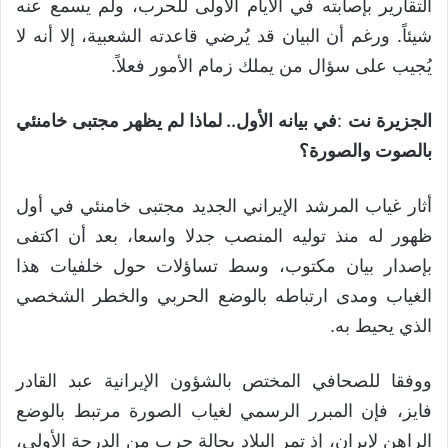
التقارير بإصابته في الأيام الأولى للحرب، ولم يسمع عنه
شيئاً. ورغم أن البيان قد يُرضي قاعدته الشعبية، إلا أنه لا
يُجيب على سؤال من يملك زمام الأمور فعلاً.
الجزيرة نت
:
في بيانه الأول.. لماذا لم يظهر مجتبى خامنئي
بالصوت والصورة؟
أثار غياب المرشد الإيراني الجديد مجتبى خامنئي في أول
ظهور له منذ توليه المنصب جدلا واسعا، بعد أن اكتفى
بإصدار بيان مكتوب، وسط تساؤلات حول خلفيات هذا
الغياب ومدى ارتباطه بالوضع الحربي والخطر الشخصي
الذي يحيط به.
ووفقا للصحافي المختص بالشؤون الإيرانية عبد القادر
فايز، فإن المبرر الرسمي لغياب الصورة مرتبط بالوضع
الراهن لإيران، إذ تمر البلاد بحالة حرب من الدرجة الأولى،