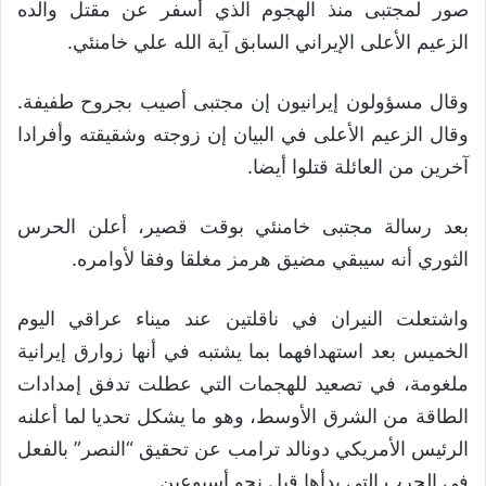
صور لمجتبى منذ الهجوم الذي أسفر عن مقتل والده
الزعيم الأعلى الإيراني السابق آية الله علي خامنئي.
وقال مسؤولون إيرانيون إن مجتبى أصيب بجروح طفيفة.
وقال الزعيم الأعلى في البيان إن زوجته وشقيقته وأفرادا
آخرين من العائلة قتلوا أيضا.
بعد رسالة مجتبى خامنئي بوقت قصير، أعلن الحرس
الثوري أنه سيبقي مضيق هرمز مغلقا وفقا لأوامره.
واشتعلت النيران في ناقلتين عند ميناء عراقي اليوم
الخميس بعد استهدافهما بما يشتبه في أنها زوارق إيرانية
ملغومة، في تصعيد للهجمات التي عطلت تدفق إمدادات
الطاقة من الشرق الأوسط، وهو ما يشكل تحديا لما أعلنه
الرئيس الأمريكي دونالد ترامب عن تحقيق “النصر” بالفعل
في الحرب التي بدأها قبل نحو أسبوعين.