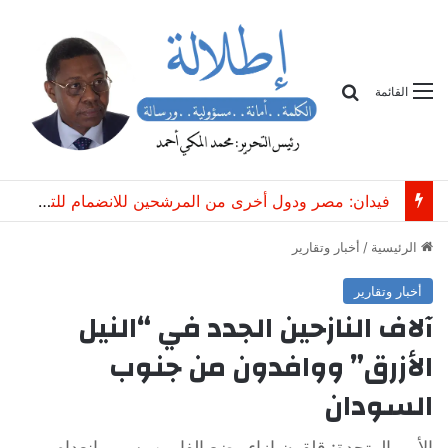
بحث
القائمة
فيدان: مصر ودول أخرى من المرشحين للانضمام للتحالف التركي السعودي الباكستاني
الرئيسية
/
أخبار وتقارير
أخبار وتقارير
آلاف النازحين الجدد في “النيل
الأزرق” ووافدون من جنوب
السودان
الأمم المتحدة: قلقون إزاء وضع الفارين بسبب إنعدام