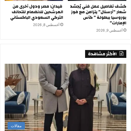
كشف تفاصيل عمل فني يُجسّد
فيدان: مصر ودول أخرى من
شعار “أرسنال” يتزامن مع فوز
المرشحين للانضمام للتحالف
بوروسيا ببطولة ” كأس
التركي السعودي الباكستاني
الإمارات”
أغسطس 8, 2026
أغسطس 9, 2026
الأكثر مشاهدة
مقالات