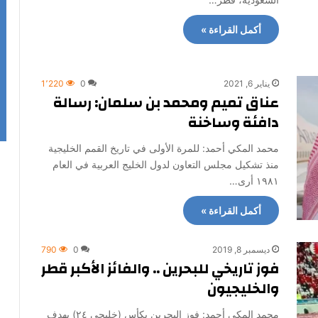
أكمل القراءة »
يناير 6, 2021
0
1٬220
عناق تميم ومحمد بن سلمان: رسالة
دافئة وساخنة
محمد المكي أحمد: للمرة الأولى في تاريخ القمم الخليجية
منذ تشكيل مجلس التعاون لدول الخليج العربية في العام
١٩٨١ أرى…
أكمل القراءة »
ديسمبر 8, 2019
0
790
فوز تاريخي للبحرين .. والفائز الأكبر قطر
والخليجيون
محمد المكي أحمد: فوز البحرين بكأس (خليجي ٢٤) بهدف