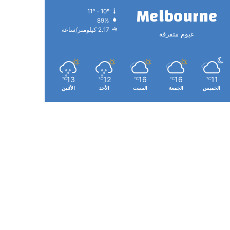
Melbourne
11º - 10º
89%
2.17 كيلومتر/ساعة
غيوم متفرقة
13
12
16
16
11
℃
℃
℃
℃
℃
الخميس
الجمعة
السبت
الأحد
الأثنين