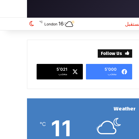
℃
16
ستقبل
الوضع المظلم
London
Follow Us
5٬021
5٬000
معجب
معجب
Weather
11
℃