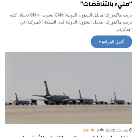
“مليء بالتناقضات”
بريت ماكغورك: محلل الشؤون الدولية CNN نشرت CNN تحليلا، كتبه
بريت ماكغورك، محلل الشؤون الدولية لدى الشبكة الأميركية عن
“مذكرة…
أكمل القراءة »
يناير 15, 2026
0
961