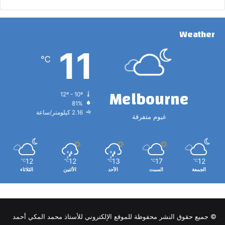
Weather
11
℃
Melbourne
12º - 10º
81%
2.16 كيلومتر/ساعة
غيوم متفرقة
12
12
13
17
12
℃
℃
℃
℃
℃
الجمعة
السبت
الأحد
الأثنين
الثلاثاء
© جميع حقوق النشر محفوظة للموقع الإلكتروني للأستاذ محمد المكي أحمد