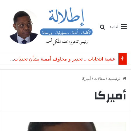
بحث
القائمة
محكمة إماراتية : تأجيل النظر في قضية سودانيين متهمين بـ”الاتجار غير المشروع بعتاد عسكري”
الرئيسية
/
مقالات
/
أميركا
أميركا