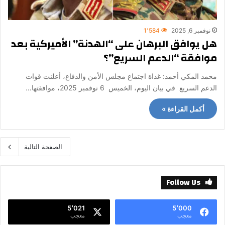
نوفمبر 6, 2025
1٬584
هل يوافق البرهان على “الهدنة” الأميركية بعد
موافقة “الدعم السريع”؟
محمد المكي أحمد: غداة اجتماع مجلس الأمن والدفاع، أعلنت قوات
الدعم السريع في بيان اليوم، الخميس 6 نوفمبر 2025، موافقتها…
أكمل القراءة »
الصفحة التالية
Follow Us
5٬021
5٬000
معجب
معجب