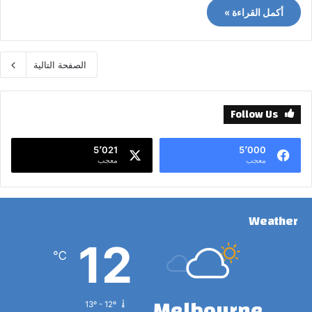
أكمل القراءة »
الصفحة التالية
Follow Us
5٬021
5٬000
معجب
معجب
Weather
12
℃
Melbourne
13º - 12º