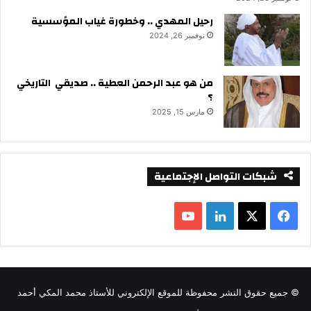
رحيل المهدي .. وخطورة غياب المؤسسية
نوفمبر 26, 2024
من هو عبد الرحمن العطية .. صديقي التاريخي
؟
مارس 15, 2025
شبكات التواصل الإجتماعية
ف
ل
ي
X
ي
Y
س
ن
o
© جميع حقوق النشر محفوظة للموقع الإلكتروني للأستاذ محمد المكي أحمد
ب
ك
u