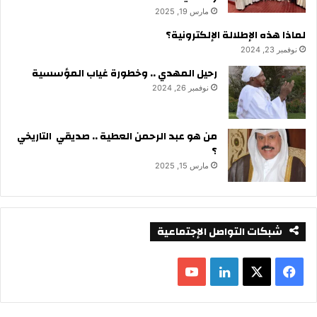
مارس 19, 2025
لماذا هذه الإطلالة الإلكترونية؟
نوفمبر 23, 2024
رحيل المهدي .. وخطورة غياب المؤسسية
نوفمبر 26, 2024
من هو عبد الرحمن العطية .. صديقي التاريخي
؟
مارس 15, 2025
شبكات التواصل الإجتماعية
ف
ل
ي
X
ي
Y