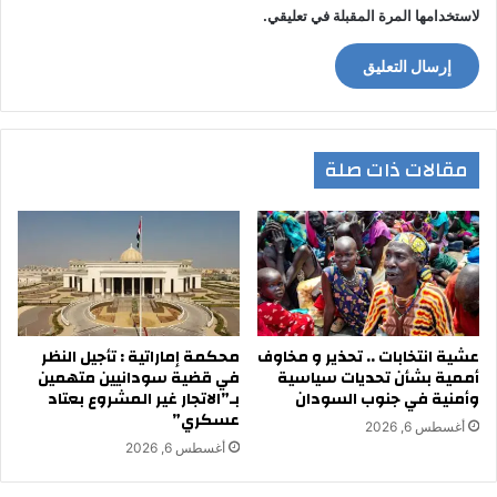
لاستخدامها المرة المقبلة في تعليقي.
مقالات ذات صلة
عشية انتخابات .. تحذير و مخاوف
محكمة إماراتية : تأجيل النظر
أممية بشأن تحديات سياسية
في قضية سودانيين متهمين
وأمنية في جنوب السودان
بـ”الاتجار غير المشروع بعتاد
عسكري”
أغسطس 6, 2026
أغسطس 6, 2026