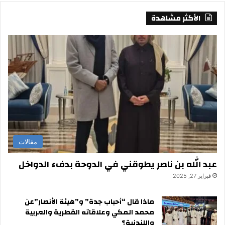
الأكثر مشاهدة
مقالات
عبد الله بن ناصر يطوقني في الدوحة بدفء الدواخل
فبراير 27, 2025
ماذا قال “أحباب جدة” و”هيئة الأنصار”عن
محمد المكي وعلاقاته القطرية والعربية
واللندنية؟