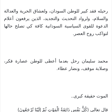
رحيله فقد كبير للوطن السودان، ولعشاق الحرية والعدالة
والسلام، ولرواد التحديث والتجديد، الذين يرفعون أعلام
الدعوة للقوى السياسية السودانية كافة كي تصلح حالها
لتواكب روح العصر.
محمد سليمان رحل بعدما أعطى للوطن عصارة فكر،
وصلابة موقف، ونضار عطاء.
الموت حقيقة كبرى..
قال تعالى (كُلُّ نَفْسٍ ذَائِقَةُ الْمَوْتِ ثُمّ إِلَيْنَا تُرْجَعُونَ)