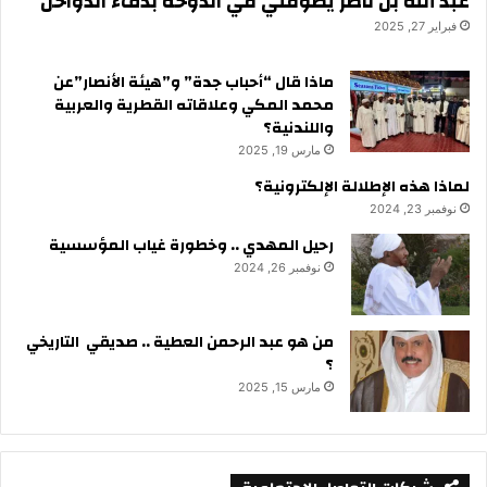
عبد الله بن ناصر يطوقني في الدوحة بدفء الدواخل
فبراير 27, 2025
ماذا قال “أحباب جدة” و”هيئة الأنصار”عن
محمد المكي وعلاقاته القطرية والعربية
واللندنية؟
مارس 19, 2025
لماذا هذه الإطلالة الإلكترونية؟
نوفمبر 23, 2024
رحيل المهدي .. وخطورة غياب المؤسسية
نوفمبر 26, 2024
من هو عبد الرحمن العطية .. صديقي التاريخي
؟
مارس 15, 2025