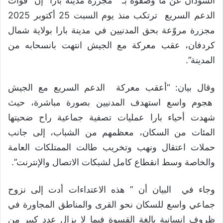
السودان عن ما وصفوه بـ ” مجزرة مدينة بارا” إن “قوات
الدعم السريع ترتكب منذ يوم السبت 25 أكتوبر 2025
مجزرة مروّعة بحق المدنيين في مدينة بارا بولاية شمال
كردفان، عقب معركة مع الجيش انتهت بانسحابه من
المدينة”.
وقال بيان: “أعقب معركة الدعم السريع مع الجيش
هجوم واسع استهدف المدنيين بصورة مباشرة، حيث
شهدت أحياء بارا عمليات تصفية جماعية راح ضحيتها
المئات من السكان، معظمهم من الشباب، إلى جانب
حملات اعتقال ونهب وتخريب طالت الممتلكات العامة
والخاصة وسط انقطاع كامل لشبكات الاتصال والإنترنت”.
وجاء في البيان أن ” هذه الاعتداءات أدت إلى نزوح
جماعي واسع للسكان نحو القرى والمناطق المجاورة في
ظروف إنسانية بالغة القسوة فيما لا يزال عدد كبير من