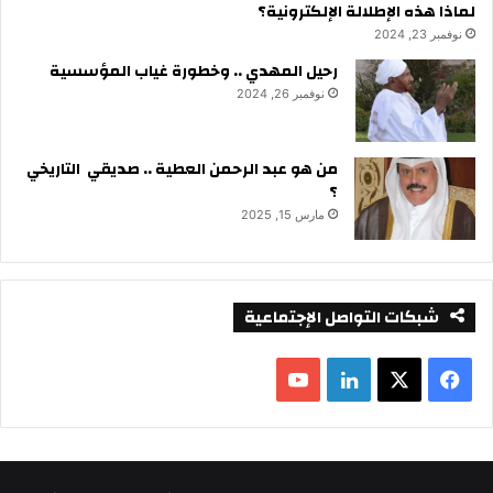
لماذا هذه الإطلالة الإلكترونية؟
نوفمبر 23, 2024
رحيل المهدي .. وخطورة غياب المؤسسية
نوفمبر 26, 2024
من هو عبد الرحمن العطية .. صديقي التاريخي
؟
مارس 15, 2025
شبكات التواصل الإجتماعية
ف
ل
ي
X
ي
Y
س
ن
o