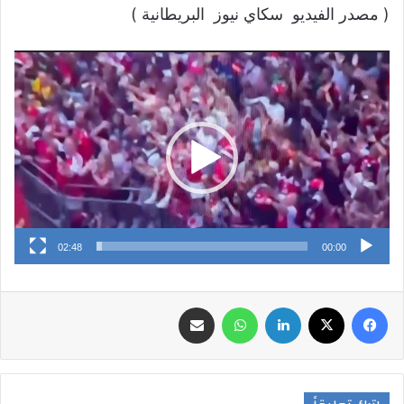
( مصدر الفيديو سكاي نيوز البريطانية )
مشغل
الفيديو
02:48
00:00
فيسبوك
‫X
لينكدإن
واتساب
مشاركة عبر البريد