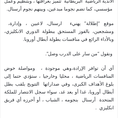
الأندية الرياضية البريطانية تتميز بعراقتها ، وبتنظيم وعمل
مؤسسي، كما تضم نجوما مبدعين، وبينهم نجوم أرسنال.
موقع “إطلالة” يهنيء ارسنال، لاعبين ، وإدارة،
ومشجعين، بالفوز المستحق ببطولة الدوري الانكليزي،
وبالأداء الرائع في منافسات بطولة أبطال أوروبا.
ونقول “من سار على الدرب وصل”.
أي أن توافر الإرادة،وهي موجودة ، ومواصلة خوض
المنافسات الرياضية ، محليا وخارجيا ، ستؤدي حتما إلى
بلوغ الأهداف الكبرى، وفي صداراتها التتويج بلقب بطل
أبطال أوروبا، غدا أو بعد غد، سواء سجل الانتصار للملكة
المتحدة أرسنال بنجومه ، الشباب ، أو أحرزه أي فريق
انكليزي .