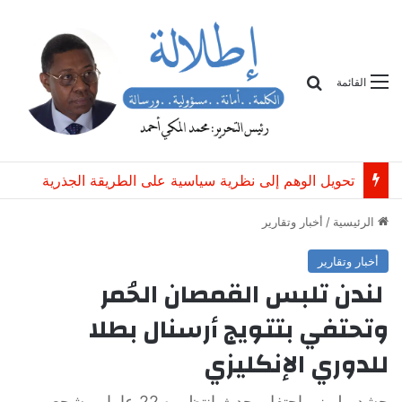
بحث
القائمة
السعودية وتركيا وباكستان: اتفاقية دفاع تُعزّز “الردع المشترك ضد أي اعتداء”
الرئيسية
/
أخبار وتقارير
أخبار وتقارير
لندن تلبس القمصان الحُمر
وتحتفي بتتويج أرسنال بطلا
للدوري الإنكليزي
حشد مليوني احتفل بحدث انتظروه 22 عاما ومشجعو