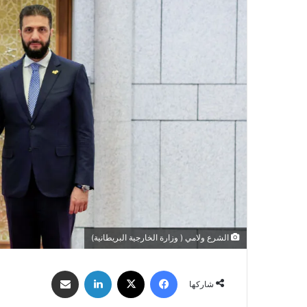
الشرع ولامي ( وزارة الخارجية البريطانية)
فيسبوك
‫X
لينكدإن
مشاركة عبر البريد
شاركها