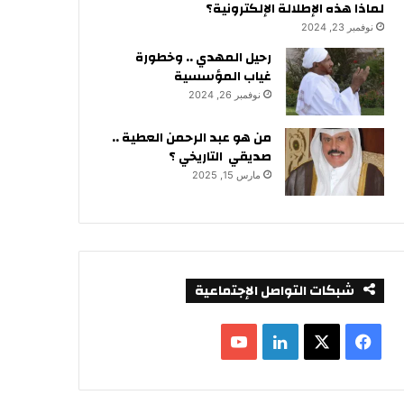
لماذا هذه الإطلالة الإلكترونية؟
نوفمبر 23, 2024
رحيل المهدي .. وخطورة
غياب المؤسسية
نوفمبر 26, 2024
من هو عبد الرحمن العطية ..
صديقي التاريخي ؟
مارس 15, 2025
شبكات التواصل الإجتماعية
ف
ل
ي
X
ي
Y