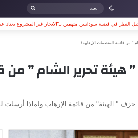
الوضع المظلم
بحث
ى مجلس الأمن..تكون الحرب في السودان قد أعلنت الحرب على المس
م ” من قائمة المنظمات الإرهابية؟
” هيئة تحرير الشام ” من
حزف " الهيئة" من قائمة الإرهاب ولماذا أرسلت لن