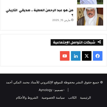
من هو عبد الرحمن العطية .. صديقي التاريخي
؟
مارس 15, 2025
شبكات التواصل الإجتماعية
ف
ل
ي
X
ي
Y
س
ن
o
© جميع حقوق النشر محفوظة للموقع الإلكتروني للأستاذ محمد المكي أحمد
ب
ك
u
|
-تصميم- Aynology
و
د
T
الرئيسية
الكاتب
سياسة الخصوصية
الشروط والأحكام
ك
إ
u