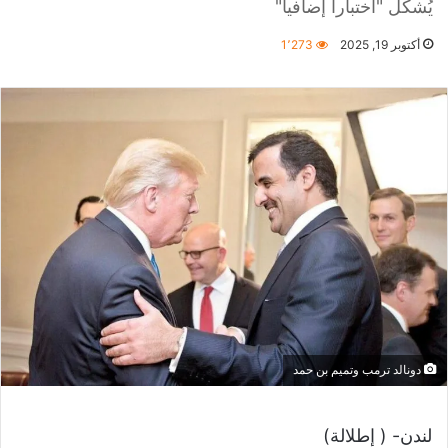
يُشكّل "اختباراً إضافياً"
أكتوبر 19, 2025
1٬273
دونالد ترمب وتميم بن حمد
لندن- ( إطلالة)