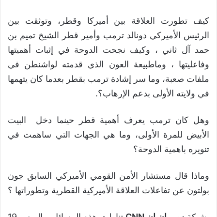
كيف تطورت العلاقة بين أميركا وقطر، وتوثقت بين
الرئيس الأميركي دونالد ترمب وأمير قطر الشيخ تميم بن
حمد آل ثاني ، وكيف نجحت الدوحة في إثبات أهميتها
وفاعليتها ، وماطبيعة العون الذي قدمته لواشنطن في
ملفات صعبة، وما سر إشادة ترمب بقطر بعدما كان يتهمها
في ولايته الأولى بدعم الإرهاب؟.
وهل كان ترمب يعرف أهمية قطر حينما دخل البيت
الأبيض للمرة الأولى، وما هي الجهات التي ساهمت في
تنويره باهمية الدوحة؟
وماذا قال مستشار الأمن القومي الأميركي السابق جون
بولتون عن تفاعلات العلاقة الأميركية القطرية وتطوراتها ؟
شبكة
سي ان ان CNN
تناولت هذه المسائل ، اليوم ، 19