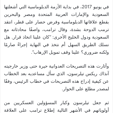
في يونيو 2017، في بداية الأزمة الدبلوماسية التي أشعلتها
السعودية والإمارات العربية المتحدة ومصر والبحرين
بقطع علاقاتها الدبلوماسية وفرض حصار على قطر، انتقد
ترمب الدوحة بشدة، وقال ترامب، واصفًا محادثاته مع
السعودية ودول الخليج الأخرى: “كان علينا اتخاذ قرار. هل
نسلك الطريق السهل أم نتخذ في النهاية إجراءً صارمًا
ولكنه ضروري؟ علينا وقف تمويل الإرهاب”.
وأثارت هذه التصريحات العدوانية حيرة حتى وزير خارجيته
آنذاك ريكس تيلرسون، الذي سأل مساعديه بعد الخطاب
عن كيفية إدراج هذه التصريحات في خطاب الرئيس، وفقًا
لمصدر مطلع على الحوار.
ثم جعل تيلرسون وكبار المسؤولين العسكريين من
أولوياتهم في الأشهر التالية إطلاع ترامب على العلاقة