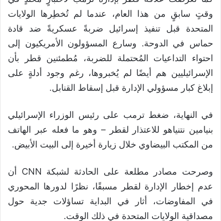
وقتٍ سابقٍ من هذا العام، عندما لم تُخطِرها الولايات
المتحدة قبل تنفيذ إسرائيل ضربةً عسكريةً ضد قادة
حماس في الدوحة. وسارع المسؤولون الأمريكيون إلى
احتواء التداعيات المُحتملة للضربة، مُطمئنين قطر بأن
الإسرائيليين هم أيضًا لم يُخبروها، رغم وجود أدلةٍ على
إبلاغ كبار مسؤولي الإدارة قبل إسقاط القنابل.
في النهاية، ضغط ترمب على رئيس الوزراء الإسرائيلي
بنيامين نتنياهو للاعتذار لقطر – وهو ما فعله عبر الهاتف
من المكتب البيضاوي خلال زيارة أخيرة إلى البيت الأبيض.
وصرحت مصادر مطلعة على الحادثة لشبكة CNN أن
عدم إخطار الإدارة لقطر مسبقًا، نظرًا لدورها المحوري
في المفاوضات، أثار في البداية تساؤلات جدية حول
مصداقية الولايات المتحدة في ذلك الوقت.