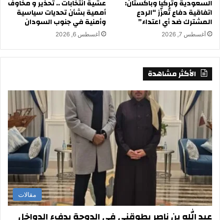
السعودية وتركيا وباكستان:
عشية انتخابات .. تحذير و مخاوف
اتفاقية دفاع تُعزّز “الردع
أممية بشأن تحديات سياسية
المشترك ضد أي اعتداء”
وأمنية في جنوب السودان
أغسطس 7, 2026
أغسطس 6, 2026
الأكثر مشاهدة
مقالات
عبد الله بن ناصر يطوقني في الدوحة بدفء الدواخل