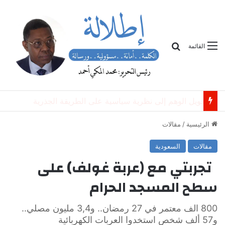
بحث
القائمة
تحويل الوهم إلى نظرية سياسية على الطريقة الجذرية
الرئيسية
/
مقالات
مقالات
السعودية
تجربتي مع (عربة غولف) على
سطح المسجد الحرام
800 الف معتمر في 27 رمضان.. و3,4 مليون مصلي..
و57 ألف شخص استخدوا العربات الكهربائية