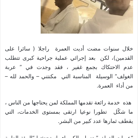
خلال سنوات مضت أديت العمرة راجلا ( سائرا على
القدمين)، لكن بعد إجرائي عملية جراحية كبرى تتطلب
عدم الاحتكاك بجمع غفير ، فقد وجدت في ” عربة
الغولف” الوسيلة المناسبة التي مكنتني – والحمد لله –
من أداء العمرة.
هذه خدمة رائعة تقدمها المملكة لمن يحتاجها من الناس ،
ما شكًل تطورا نوعيا ارتقى بمستوى الخدمات، التي
يقطف ثمارها عدد كبير من البشر.
“عربات الغولف” تعمل بالكهرباء، استحدثتها “الهيئة العامة