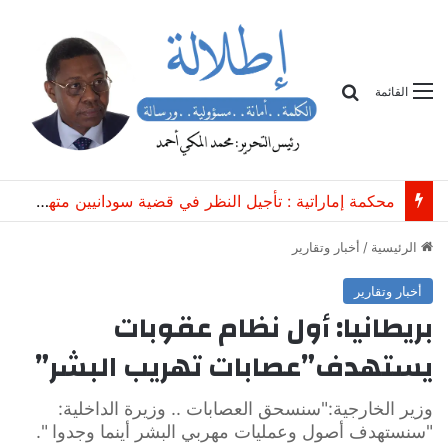
بحث
القائمة
محكمة إماراتية : تأجيل النظر في قضية سودانيين متهمين بـ”الاتجار غير المشروع بعتاد عسكري”
الرئيسية
/
أخبار وتقارير
أخبار وتقارير
بريطانيا: أول نظام عقوبات
يستهدف”عصابات تهريب البشر”
وزير الخارجية:"سنسحق العصابات .. وزيرة الداخلية:
"سنستهدف أصول وعمليات مهربي البشر أينما وجدوا ".