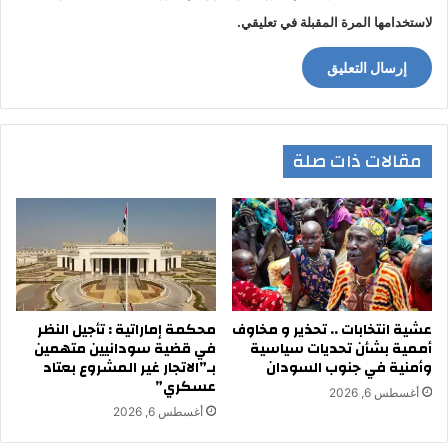
لاستخدامها المرة المقبلة في تعليقي.
مقالات ذات صلة
عشية انتخابات .. تحذير و مخاوف
محكمة إماراتية : تأجيل النظر
أممية بشأن تحديات سياسية
في قضية سودانيين متهمين
وأمنية في جنوب السودان
بـ”الاتجار غير المشروع بعتاد
عسكري”
أغسطس 6, 2026
أغسطس 6, 2026