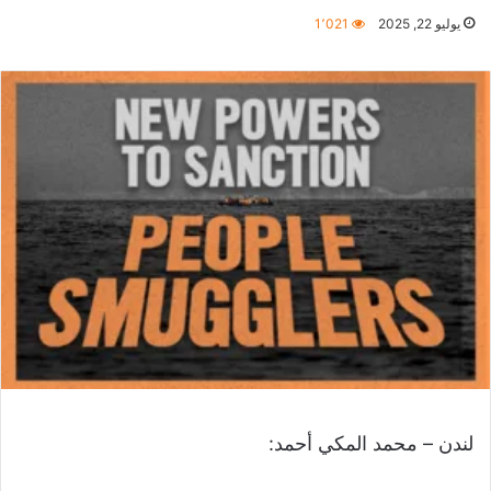
يوليو 22, 2025
1٬021
لندن – محمد المكي أحمد: