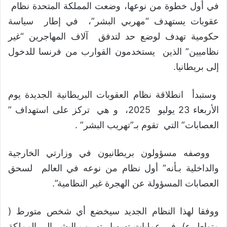
في أول خطوة من نوعها، وضعت المملكة المتحدة نظام
عقوبات يستهدف “مهربي البشر”، في إطار سياسة
حكومية تهدف لوضع حد لتدفق آلاف المهاجرين “غير
نظاميين” الذين يستخدمون القوارب من فرنسا للدخول
إلى بريطانيا.
وستبدأ انطلاقة نظام العقوبات البريطانية الجديدة يوم
الأربعاء 23 يوليو 2025، و هي تركز على استهداف ”
العصابات” التي تقوم بـ”تهريب البشر” .
ووصفه مسؤولون بريطانيون في وزارتي الخارجية
والداخلية بـأنه” أول نظام من نوعه في العالم لسحق
العصابات المسؤولة عن الهجرة غير النظامية”.
ووفقا لهذا النظام الجديد سيخضع أي شخص متورط (
متواطيء) في عمليات تسهيل تهريب البشر إلى المملكة