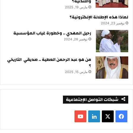
واللندنية؟
مارس 19, 2025
لماذا هذه الإطلالة الإلكترونية؟
نوفمبر 23, 2024
رحيل المهدي .. وخطورة غياب المؤسسية
نوفمبر 26, 2024
من هو عبد الرحمن العطية .. صديقي التاريخي
؟
مارس 15, 2025
شبكات التواصل الإجتماعية
ف
ل
ي
X
ي
Y