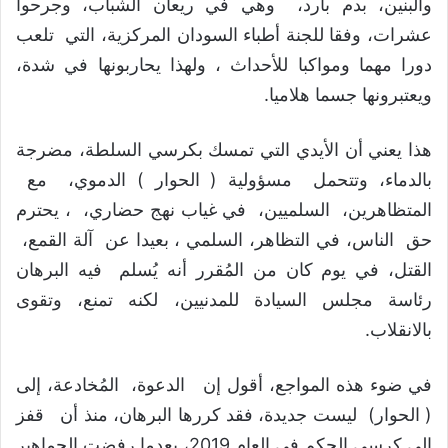
والبنين، بدم بارد، وهي في ريعان الشباب، وجرحوا
عشرات، وفقا للجنة أطباء السودان المركزية، التي تلعب
دورا مهما ومواكبا للأحداث ، ولهذا يحاربونها في شدة،
ويعتبرونها جسما هلاميا.
هذا يعني أن الأيدي التي تمسك بكرسي السلطة، مضرجة
بالدماء، وتتحمل مسؤولية ( الحوار ) الدموي، مع
المتظاهرين، السلميين، في غياب نهج حضاري، ، يحترم
حق الناس، في التظاهر، السلمي ، بعيدا عن آلة القمع،
القتل، في يوم كان من المُقرر أنه يُسلم فيه البرهان
رئاسة مجلس السيادة للمدنيين، لكنه تمنع، وتقوى
بالانقلاب.
في ضوء هذه المواجع، أقول إن الدعوة، المُخادعة، إلى
( الحوار) ليست جديدة، فقد كررها البرهان، منذ أن قفز
إلى كرسي الحكم في العام 2019، بعدما رفضت الجماهير