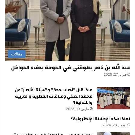
مقالات
عبد الله بن ناصر يطوقني في الدوحة بدفء الدواخل
فبراير 27, 2025
ماذا قال “أحباب جدة” و”هيئة الأنصار”عن
محمد المكي وعلاقاته القطرية والعربية
واللندنية؟
مارس 19, 2025
لماذا هذه الإطلالة الإلكترونية؟
نوفمبر 23, 2024