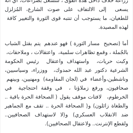
زراعة خلاف داخل هذه القوى ، لتنشغل بصراعات، أي أنه
يسعى إلى الالتفاف على صوت الشارع، المُزلزل
للطغيان، ما يستوجب أن تنتبه قوى الثورة والتغيير كافة
لهذه المصيدة.
أما (تصحيح مسار الثورة ) فهو عندهم يتم بقتل الشباب
بالجُملة ، وقمع تظاهرات سلمية، واعتقالات ، وملاحقات،
وكبت حريات، واستهداف واعتقال رئيس الحكومة
الشرعية دكتور عبد الله حمدوك، ووزراء، وسياسيين،
وناشطين،وأعضاء في (لجان المقاومة) ومهنيين، وبينهم
صحافيون، ورفع زملاؤنا ، في وقفة احتجاجية في
الخرطوم، لافتات موقف يقول ( الصحافة الحرة باقية ..
والطغاة زائلون) و( الصحافة الحرة .. تقف مع الجماهير
ضد الانقلاب العسكري) و(لا لاستهداف الصحافيين..
ولقطع الإنترنت.. ولاعتقال الصحافيين).