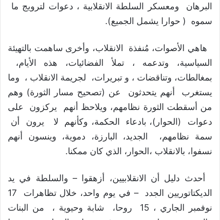
البرهان ومعسكر السلطة الانقلابية ، دعوات لترويج ما
سموه ( حوارا يشمل الجميع).
هاهي الأصوات، مُنفذة الانقلاب، وأخرى ساهمت بالتهيئة
السياسية، وتدعمه ، تملأ الفضائيات، هذه الأيام،
بمغالطات، وتناقضات ، و تبريرات، لجريمة الانقلاب ، وما
يستغرب أنهم يتحدثون عن (تصحيح مسار الثورة) وهم
من أسقطت الثورة نظامهم، ويلاحظ أنهم يركزون على
دعوات (الحوار)، بادعاء الحكمة، وكأنهم لا يرون أن
سمة نظامهم، الجديد، البارزة، دموية، وينسون أنهم
نسفوا، بالانقلاب ،الحوار، الذي كان ممكنا.
أحدث دليل أن الانقلابيين، أزهقوا – والسلطة في يد
الديكتاتوريين الجدد – في يوم واحد، خلال تظاهرات 17
نوفمبر الجاري ، 15 روحا، شابة وحيوية ، من البنات