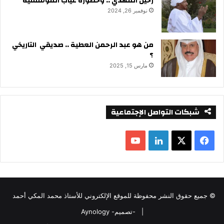
رحيل المهدي .. وخطورة غياب المؤسسية
نوفمبر 26, 2024
من هو عبد الرحمن العطية .. صديقي التاريخي
؟
مارس 15, 2025
شبكات التواصل الإجتماعية
ف
ل
ي
X
ي
Y
س
ن
o
© جميع حقوق النشر محفوظة للموقع الإلكتروني للأستاذ محمد المكي أحمد
ب
ك
u
|
-تصميم- Aynology
و
د
T