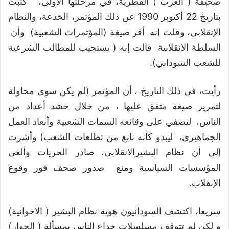
صحيفة ( العرب ) القطرية، في مرحلتها الأولى، كتبت
بتاريخ 22 أكتوبر 1990 عن ذلك المؤتمر، الخدعة، والنظام
الإنقلابي، وقلت إنه أقر صيغة (المؤتمرات الشعبية) وأن
السلطة الانقلابية قالت إنه ( يستجيب للمطالب الشرعية
للشعب السوداني).
رأيت، في ذلك التاريخ ، أن المؤتمر (لم يكن سوى محاولة
لتمرير صيغة متفق عليها ، من خلال حشد أعداد من
الناس، لتضفي على وقائعه السمات الشعبية وأبعاد العمل
الجماهيري، ليبدو كأنه نابع من تطلعات الشعب) وأشرت
إلى أن نظام البشيرالانقلابي، صادر الحريات وألغى
المؤسسات السياسية ومنع صدور صحف فور وقوع
الإنقلاب.
سريعا، اكتشف السودانيون هوية نظام البشير ( الاخوانية)
و لكن لم تتوقف مسلسلات خداع الناس بمسألة ( الحوار)