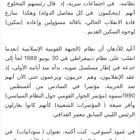
نظامه، في اجتماعات سرية، إذ قال رئيسهم المخلوع
أنهم (يتحكمون في كل مفاصل الدولة) وهكذا سارع
قادة الانقلاب الحالي، باقالة مسؤولين وإعادة (تمكين)
لوجوه التمكين القديم .
أعُيد للأذهان أن نظام (الجبهة القومية الإسلامية )بعدما
انقلب على نظام ديمقراطي في 30 يونيو 1989 لجأ إلى
خدعة في إطار مسلسل تمويه، بدأه منذ أيامه الأولى، إذ
عقد الإنقلابيون، وهم حزبيون، ويزعمون حتى الآن أنهم
ضد الحزبية، مؤتمرا في السادس من أغسطس
1990سموه (مؤتمر الحوار القومي حول النظام السياسي)
وأقر صيغة ( المؤتمرات الشعبية) كأنهم كانوا يغازلون
الرئيس الليبي السابق معمر القذافي.
في عمود أسبوعي، كنت أكتبه، بعنوان ( سودانيات) في