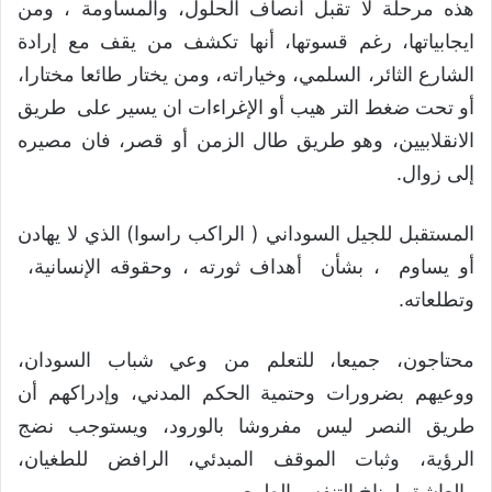
هذه مرحلة لا تقبل أنصاف الحلول، والمساومة ، ومن
ايجابياتها، رغم قسوتها، أنها تكشف من يقف مع إرادة
الشارع الثائر، السلمي، وخياراته، ومن يختار طائعا مختارا،
أو تحت ضغط التر هيب أو الإغراءات ان يسير على طريق
الانقلابيين، وهو طريق طال الزمن أو قصر، فان مصيره
إلى زوال.
المستقبل للجيل السوداني ( الراكب راسوا) الذي لا يهادن
أو يساوم ، بشأن أهداف ثورته ، وحقوقه الإنسانية،
وتطلعاته.
محتاجون، جميعا، للتعلم من وعي شباب السودان،
ووعيهم بضرورات وحتمية الحكم المدني، وإدراكهم أن
طريق النصر ليس مفروشا بالورود، ويستوجب نضج
الرؤية، وثبات الموقف المبدئي، الرافض للطغيان،
والعاشق لمناخ التنفس الطبيعي.