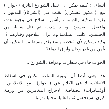
أتساءل : كيف يمكن أن تقبل الشوارع الثائرة ( حوارا )
مع ( مكون عسكري) انقلب على (الشركاء) المدنيين ،
بقوة البندقية والدبابة ، وأشهر السلاح في وجوه عدة،
واعتقل بقسوة، وحقد شديد، ثم قتل شبابا، من
الجنسين، كانت السلمية وما تزال سلاحهم وخيارهم ؟
وكيف يمكن لأي شخص، يتمتع بقدر بسيط من التفكير، أن
يأمن من غدر وخان وأراق الدماء؟
الجواب جاء في شعارات ومواقف الشوارع ..
هذا يعني أيضا أن أولوية الساعة، تكمن في اسقاط
الانقلاب، لا في الكلام عن ( حوار) مع الانقلابيين
أو(مبادرات) فضفاضة، لاخراج المغامرين من ورطة
كبرى، سيدفعون ثمنها غاليا، محليا ودوليا .