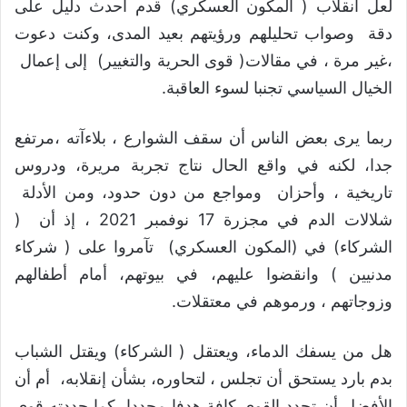
لعل انقلاب ( المكون العسكري) قدم أحدث دليل على
دقة وصواب تحليلهم ورؤيتهم بعيد المدى، وكنت دعوت
،غير مرة ، في مقالات( قوى الحرية والتغيير) إلى إعمال
الخيال السياسي تجنبا لسوء العاقبة.
ربما يرى بعض الناس أن سقف الشوارع ، بلاءآته ،مرتفع
جدا، لكنه في واقع الحال نتاج تجربة مريرة، ودروس
تاريخية ، وأحزان ومواجع من دون حدود، ومن الأدلة
شلالات الدم في مجزرة 17 نوفمبر 2021 ، إذ أن (
الشركاء) في (المكون العسكري) تآمروا على ( شركاء
مدنيين ) وانقضوا عليهم، في بيوتهم، أمام أطفالهم
وزوجاتهم ، ورموهم في معتقلات.
هل من يسفك الدماء، ويعتقل ( الشركاء) ويقتل الشباب
بدم بارد يستحق أن تجلس ، لتحاوره، بشأن إنقلابه، أم أن
الأفضل أن تحدد القوى كافة هدفا محددا، كما حددته قوى