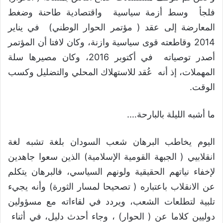
فلجأ وسط أزمة سياسية واقتصادية طاحنة وضغط
المعارضة إلى عقد ( مؤتمر الحوار الوطني) في يناير
2014 وقاطعته قوى سياسية وازنة، وكان لافتا أن المؤتمر
أصدر توصياته في أكتوبر 2016، وكان مصيرها سلة
المهملات، إذ أنه عُقد للاستهلاك المحلي والتضليل وكسب
الوقت.
ما أشبه الليلة بالبارحة….
اليوم يخاطب البرهان شعب السودان بلغة تشبه لغة
انقلابيي ( الجبهة القومية الإسلامية) الذين سعوا جاهدين
لإخفاء نياتهم الحقيقية ولونهم السياسي، فالبرهان يتكلم
عن الانقلاب باعتباره ( تصحيحا لمسار الثورة) وأنه يجيء
تلبية لتطلعات الشعب، ويردد في لقاءاته مع مسؤولين
دوليين كلاما عن ( الحوار) ، وجاء أحدث دليل، في أثناء