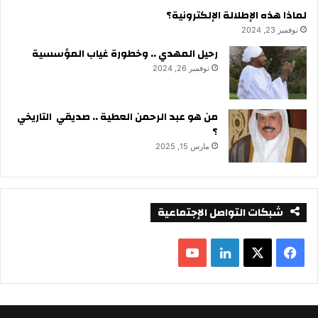
لماذا هذه الإطلالة الإلكترونية؟
نوفمبر 23, 2024
رحيل المهدي .. وخطورة غياب المؤسسية
نوفمبر 26, 2024
من هو عبد الرحمن العطية .. صديقي التاريخي
؟
مارس 15, 2025
شبكات التواصل الإجتماعية
ف
ل
ي
X
ي
Y
س
ن
o