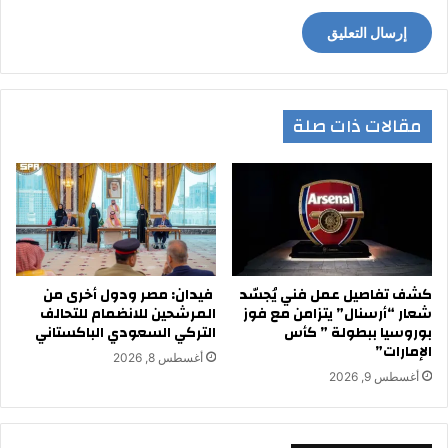
مقالات ذات صلة
كشف تفاصيل عمل فني يُجسّد
فيدان: مصر ودول أخرى من
شعار “أرسنال” يتزامن مع فوز
المرشحين للانضمام للتحالف
بوروسيا ببطولة ” كأس
التركي السعودي الباكستاني
الإمارات”
أغسطس 8, 2026
أغسطس 9, 2026