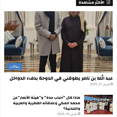
الأكثر مشاهدة
مقالات
عبد الله بن ناصر يطوقني في الدوحة بدفء الدواخل
فبراير 27, 2025
ماذا قال “أحباب جدة” و”هيئة الأنصار”عن
محمد المكي وعلاقاته القطرية والعربية
واللندنية؟
مارس 19, 2025