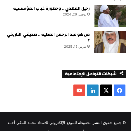
رحيل المهدي .. وخطورة غياب المؤسسية
نوفمبر 26, 2024
من هو عبد الرحمن العطية .. صديقي التاريخي
؟
مارس 15, 2025
شبكات التواصل الإجتماعية
ف
ل
ي
X
ي
Y
س
ن
o
© جميع حقوق النشر محفوظة للموقع الإلكتروني للأستاذ محمد المكي أحمد
ب
ك
u