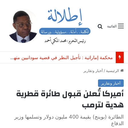
بحث
القائمة
محكمة إماراتية : تأجيل النظر في قضية سودانيين متهمين بـ”الاتجار غير المشروع بعتاد عسكري”
الرئيسية
/
أخبار وتقارير
أخبار وتقارير
أميركا تُعلن قبول طائرة قطرية
هدية لترمب
الطائرة (بوينج) بقيمة 400 مليون دولار وتسلمها وزير
الدفاع