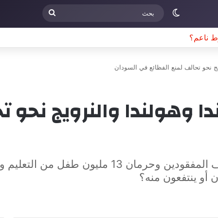
الوضع المظلم
بحث
ناعم؟
رويج نحو تحالف لمنع الفظائع في السودان
رلندا وهولندا والنرويج نحو
تورك: عدد القتلى المدنيين تضاعف وآلاف المفقود
ن أو ينتفعون منه؟