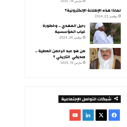
مارس 19, 2025
لماذا هذه الإطلالة الإلكترونية؟
نوفمبر 23, 2024
رحيل المهدي .. وخطورة
غياب المؤسسية
نوفمبر 26, 2024
من هو عبد الرحمن العطية ..
صديقي التاريخي ؟
مارس 15, 2025
شبكات التواصل الإجتماعية
ف
ل
ي
X
ي
Y