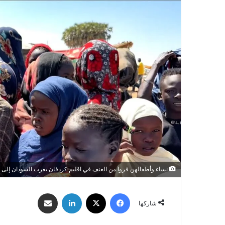
نساء وأطفالهن فروا من العنف في اقليم كردفان بغرب السودان إلى معس
فيسبوك
‫X
لينكدإن
مشاركة عبر البريد
شاركها