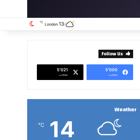
℃
13
الوضع المظلم
London
Follow Us
5٬021
5٬000
معجب
معجب
Weather
14
℃