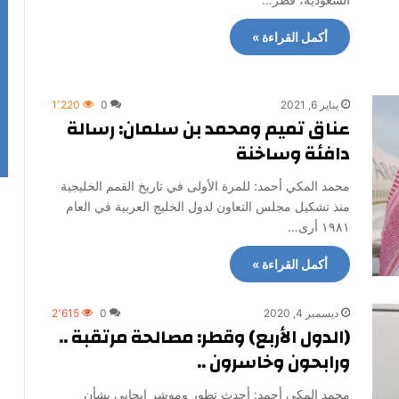
أكمل القراءة »
يناير 6, 2021
0
1٬220
عناق تميم ومحمد بن سلمان: رسالة
دافئة وساخنة
محمد المكي أحمد: للمرة الأولى في تاريخ القمم الخليجية
منذ تشكيل مجلس التعاون لدول الخليج العربية في العام
١٩٨١ أرى…
أكمل القراءة »
ديسمبر 4, 2020
0
2٬615
(الدول الأربع) وقطر: مصالحة مرتقبة ..
ورابحون وخاسرون ..
محمد المكي أحمد: أحدث تطور وموشر ايجابي بشأن