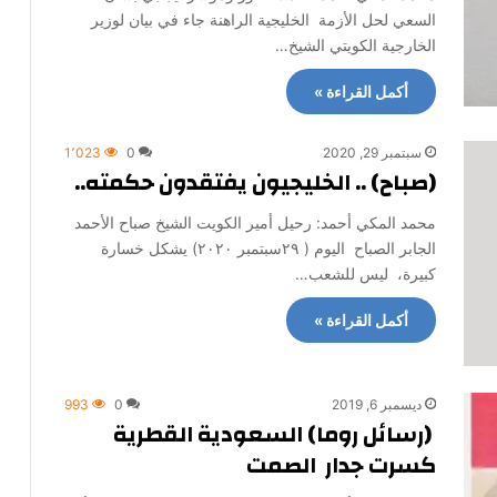
السعي لحل الأزمة الخليجية الراهنة جاء في بيان لوزير
الخارجية الكويتي الشيخ…
أكمل القراءة »
سبتمبر 29, 2020
0
1٬023
(صباح) .. الخليجيون يفتقدون حكمته..
محمد المكي أحمد: رحيل أمير الكويت الشيخ صباح الأحمد
الجابر الصباح اليوم ( ٢٩سبتمبر ٢٠٢٠) يشكل خسارة
كبيرة، ليس للشعب…
أكمل القراءة »
ديسمبر 6, 2019
0
993
(رسائل روما) السعودية القطرية
كسرت جدار الصمت