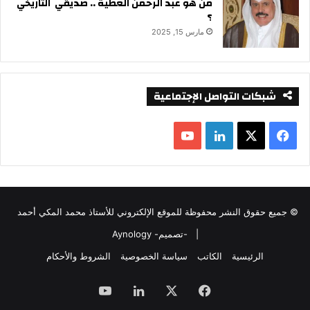
من هو عبد الرحمن العطية .. صديقي التاريخي
؟
مارس 15, 2025
شبكات التواصل الإجتماعية
ف
ل
ي
X
ي
Y
س
ن
o
© جميع حقوق النشر محفوظة للموقع الإلكتروني للأستاذ محمد المكي أحمد
ب
ك
u
|
-تصميم- Aynology
و
د
T
الرئيسية
الكاتب
سياسة الخصوصية
الشروط والأحكام
ك
إ
u
فيسبوك
‫X
لينكدإن
‫YouTube
ن
b