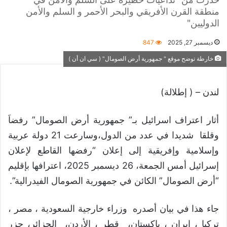
منطقة القرن الأفريقي والبحر الأحمر و السلم والأمن
الدوليين"
ديسمبر 27, 2025
847
خارطة توضح موقع " جمهورية أرض الصومال" ( سي ان أن )
لندن – ( إطلالة)
أثار اعتراف اسرائيل بـ” جمهورية أرض الصومال” رفضاَ
وقلقا شديدا في عدد من الدول،وسارعت 21 دولة عربية
وإسلامية وإفريقية إلى إعلان “رفضها القاطع لإعلان
إسرائيل أمس الجمعة، 26 ديسمبر 2025، اعترافها بإقليم
“أرض الصومال” الكائن في جمهورية الصومال الفيدرالية”.
جاء هذا في بيان أصدره وزراء خارجية السعودية ، مصر ،
تركيا ، إيران ، باكستان، قطر ، الأردن، الجزائر، جزر