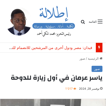
بحث
القائمة
فيدان: مصر ودول أخرى من المرشحين للانضمام للتحالف التركي السعودي الباكستاني
الرئيسية
/
صور
صور
ياسر عرمان في أول زيارة للدوحة
نوفمبر 28, 2024
1٬017