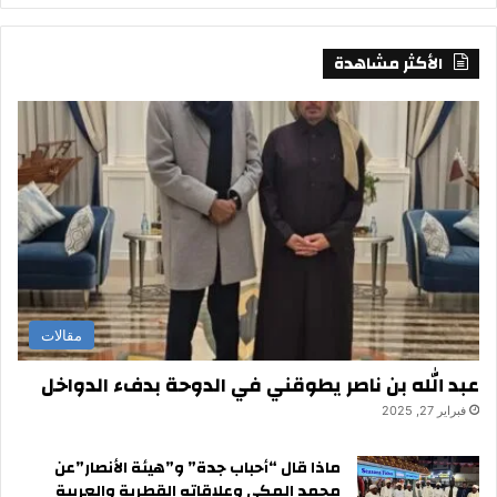
الأكثر مشاهدة
مقالات
عبد الله بن ناصر يطوقني في الدوحة بدفء الدواخل
فبراير 27, 2025
ماذا قال “أحباب جدة” و”هيئة الأنصار”عن
محمد المكي وعلاقاته القطرية والعربية