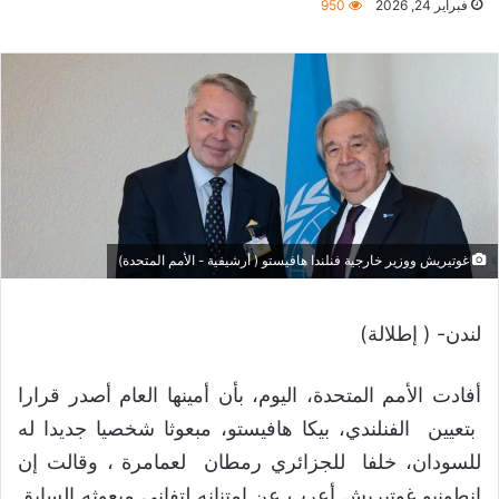
فبراير 24, 2026
950
غوتيريش ووزير خارجية فنلندا هافيستو ( أرشيفية - الأمم المتحدة)
لندن- ( إطلالة)
أفادت الأمم المتحدة، اليوم، بأن أمينها العام أصدر قرارا
بتعيين الفنلندي، بيكا هافيستو، مبعوثا شخصيا جديدا له
للسودان، خلفا للجزائري رمطان لعمامرة ، وقالت إن
انطونيو غوتيريش أعرب عن امتنانه لتفاني مبعوثه السابق